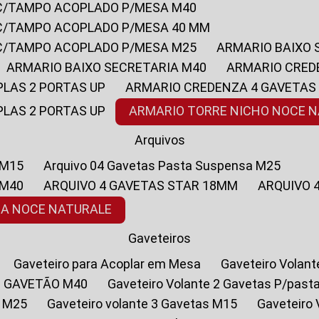
 C/TAMPO ACOPLADO P/MESA M40
 C/TAMPO ACOPLADO P/MESA 40 MM
 C/TAMPO ACOPLADO P/MESA M25
ARMARIO BAIXO
ARMARIO BAIXO SECRETARIA M40
ARMARIO CRED
PLAS 2 PORTAS UP
ARMARIO CREDENZA 4 GAVETAS
PLAS 2 PORTAS UP
ARMARIO TORRE NICHO NOCE 
Arquivos
 M15
Arquivo 04 Gavetas Pasta Suspensa M25
 M40
ARQUIVO 4 GAVETAS STAR 18MM
ARQUIVO
SA NOCE NATURALE
Gaveteiros
Gaveteiro para Acoplar em Mesa
Gaveteiro Volan
1 GAVETÃO M40
Gaveteiro Volante 2 Gavetas P/past
a M25
Gaveteiro volante 3 Gavetas M15
Gaveteir