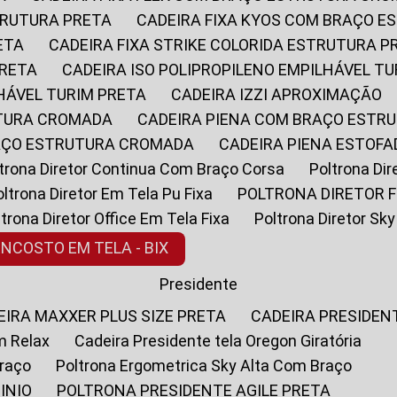
STRUTURA PRETA
CADEIRA FIXA KYOS COM BRAÇO 
ETA
CADEIRA FIXA STRIKE COLORIDA ESTRUTURA P
PRETA
CADEIRA ISO POLIPROPILENO EMPILHÁVEL T
LHÁVEL TURIM PRETA
CADEIRA IZZI APROXIMAÇÃO
UTURA CROMADA
CADEIRA PIENA COM BRAÇO ESTR
RAÇO ESTRUTURA CROMADA
CADEIRA PIENA ESTO
oltrona Diretor Continua Com Braço Corsa
Poltrona D
Poltrona Diretor Em Tela Pu Fixa
POLTRONA DIRETOR F
oltrona Diretor Office Em Tela Fixa
Poltrona Diretor S
ENCOSTO EM TELA - BIX
Presidente
DEIRA MAXXER PLUS SIZE PRETA
CADEIRA PRESIDEN
m Relax
Cadeira Presidente tela Oregon Giratória
Braço
Poltrona Ergometrica Sky Alta Com Braço
INIO
POLTRONA PRESIDENTE AGILE PRETA