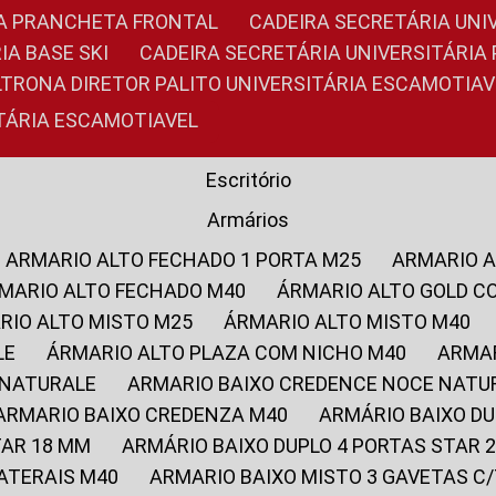
RIA PRANCHETA FRONTAL
CADEIRA SECRETÁRIA UNI
IA BASE SKI
CADEIRA SECRETÁRIA UNIVERSITÁRI
OLTRONA DIRETOR PALITO UNIVERSITÁRIA ESCAMOTIAV
ITÁRIA ESCAMOTIAVEL
Escritório
Armários
ARMARIO ALTO FECHADO 1 PORTA M25
ARMARIO 
RMARIO ALTO FECHADO M40
ÁRMARIO ALTO GOLD C
ARIO ALTO MISTO M25
ÁRMARIO ALTO MISTO M40
LE
ÁRMARIO ALTO PLAZA COM NICHO M40
ARMA
 NATURALE
ARMARIO BAIXO CREDENCE NOCE NATU
ARMARIO BAIXO CREDENZA M40
ARMÁRIO BAIXO D
TAR 18 MM
ARMÁRIO BAIXO DUPLO 4 PORTAS STAR
LATERAIS M40
ARMARIO BAIXO MISTO 3 GAVETAS 