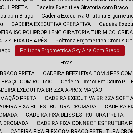
SOUL PRETA
Cadeira Executiva Giratoria com Braço
rica com Braço
Cadeira Executiva Giratoria Ergometr
ço
CADEIRA EXECUTIVA OPERATIVA
Cadeira Execu
DEIRA ISO POLIPROPILENO GIRATORIA TURIM COLORID
A IZZI FIXA DE 4 PÉS
Poltrona Ergometrica Cronus C
Braço
Poltrona Ergometrica Sky Alta Com Braço
Fixas
 BRAÇO PRETA
CADEIRA BEEZI FIXA COM 4 PÉS CO
OM BRAÇO COM RODIZIO
Cadeira Diretor Em Couro P.u. 
CADEIRA EXECUTIVA BRIZZA APROXIMAÇÃO
XIMAÇÃO PRETA
CADEIRA EXECUTIVA BRIZZA SOFT
CADEIRA FIXA BIT ESTRUTURA CROMADA
CADEIRA 
CROMADA
CADEIRA FIXA BLISS ESTRUTURA PRETA
RA CROMADA
CADEIRA FIXA CONNECT ESTRUTURA 
A
CADEIRA FIXA FLEX COM BRAÇO ESTRUTURA CR