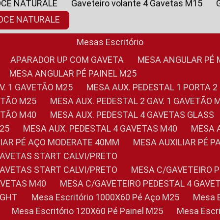
OCE NATURALE
Gaveteiro volante 4 Gavetas M15
NOCE NATURALE
Mesas Escritório
APARADOR UP COM GAVETA
MESA ANGULAR PÉ
MESA ANGULAR PÉ PAINEL M25
AV. 1 GAVETÃO M25
MESA AUX. PEDESTAL 1 PORTA 2
VETÃO M25
MESA AUX. PEDESTAL 2 GAV. 1 GAVETÃO 
VETÃO M40
MESA AUX. PEDESTAL 4 GAVETAS GLASS
M25
MESA AUX. PEDESTAL 4 GAVETAS M40
MESA
ILIAR PÉ AÇO MODERATE 40MM
MESA AUXILIAR PÉ 
GAVETAS START CALVI/PRETO
GAVETAS START CALVI/PRETO
MESA C/GAVETEIRO 
AVETAS M40
MESA C/GAVETEIRO PEDESTAL 4 GAVE
LIGHT
Mesa Escritório 1000X60 Pé Aço M25
Mesa
Mesa Escritório 120X60 Pé Painel M25
Mesa Esc