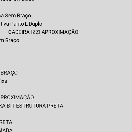
ica Sem Braço
tiva Palito L Duplo
A
CADEIRA IZZI APROXIMAÇÃO
om Braço
M BRAÇO
Fixa
 APROXIMAÇÃO
FIXA BIT ESTRUTURA PRETA
PRETA
OMADA