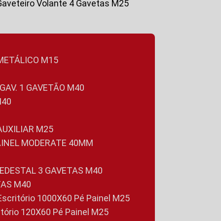
Gaveteiro Volante 4 Gavetas M25
 METÁLICO M15
 GAV. 1 GAVETÃO M40
M40
 AUXILIAR M25
PAINEL MODERATE 40MM
PEDESTAL 3 GAVETAS M40
TAS M40
 Escritório 1000X60 Pé Painel M25
ritório 120X60 Pé Painel M25