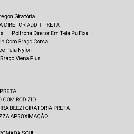
Oregon Giratória
A DIRETOR ADDIT PRETA
us
Poltrona Diretor Em Tela Pu Fixa
tória Com Braço Corsa
fice Tela Nylon
m Braço Viena Plus
 PRETA
O COM RODIZIO
EIRA BEEZI GIRATÓRIA PRETA
RIZZA APROXIMAÇÃO
CROMADA SOUL