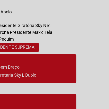
a Apolo
residente Giratória Sky Net
ltrona Presidente Maxx Tela
 Pequim
SIDENTE SUPREMA
a Sem Braço
cretaria Sky L Duplo