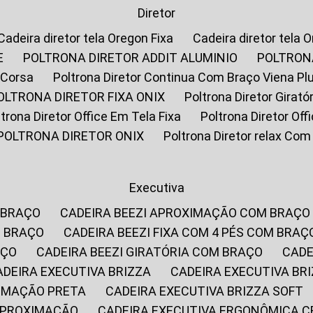
Diretor
Cadeira diretor tela Oregon Fixa
Cadeira diretor tela 
E
POLTRONA DIRETOR ADDIT ALUMINIO
POLTRON
 Corsa
Poltrona Diretor Continua Com Braço Viena Pl
POLTRONA DIRETOR FIXA ONIX
Poltrona Diretor Gira
oltrona Diretor Office Em Tela Fixa
Poltrona Diretor Of
POLTRONA DIRETOR ONIX
Poltrona Diretor relax Co
Executiva
 BRAÇO
CADEIRA BEEZI APROXIMAÇÃO COM BRAÇO
M BRAÇO
CADEIRA BEEZI FIXA COM 4 PÉS COM BRAÇ
AÇO
CADEIRA BEEZI GIRATÓRIA COM BRAÇO
CAD
CADEIRA EXECUTIVA BRIZZA
CADEIRA EXECUTIVA B
XIMAÇÃO PRETA
CADEIRA EXECUTIVA BRIZZA SOFT
 APROXIMAÇÃO
CADEIRA EXECUTIVA ERGONÔMICA 