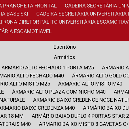
RIA PRANCHETA FRONTAL
CADEIRA SECRETÁRIA UNI
IA BASE SKI
CADEIRA SECRETÁRIA UNIVERSITÁRI
OLTRONA DIRETOR PALITO UNIVERSITÁRIA ESCAMOTIAV
ITÁRIA ESCAMOTIAVEL
Escritório
Armários
ARMARIO ALTO FECHADO 1 PORTA M25
ARMARIO 
RMARIO ALTO FECHADO M40
ÁRMARIO ALTO GOLD C
ARIO ALTO MISTO M25
ÁRMARIO ALTO MISTO M40
LE
ÁRMARIO ALTO PLAZA COM NICHO M40
ARMA
 NATURALE
ARMARIO BAIXO CREDENCE NOCE NATU
ARMARIO BAIXO CREDENZA M40
ARMÁRIO BAIXO D
TAR 18 MM
ARMÁRIO BAIXO DUPLO 4 PORTAS STAR
LATERAIS M40
ARMARIO BAIXO MISTO 3 GAVETAS 