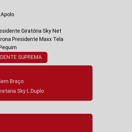
a Apolo
residente Giratória Sky Net
ltrona Presidente Maxx Tela
 Pequim
SIDENTE SUPREMA
a Sem Braço
cretaria Sky L Duplo