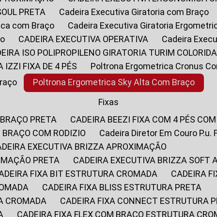
SOUL PRETA
Cadeira Executiva Giratoria com Braço
rica com Braço
Cadeira Executiva Giratoria Ergometr
ço
CADEIRA EXECUTIVA OPERATIVA
Cadeira Execu
DEIRA ISO POLIPROPILENO GIRATORIA TURIM COLORID
A IZZI FIXA DE 4 PÉS
Poltrona Ergometrica Cronus C
Braço
Poltrona Ergometrica Sky Alta Com Braço
Fixas
 BRAÇO PRETA
CADEIRA BEEZI FIXA COM 4 PÉS CO
OM BRAÇO COM RODIZIO
Cadeira Diretor Em Couro P.u. 
CADEIRA EXECUTIVA BRIZZA APROXIMAÇÃO
XIMAÇÃO PRETA
CADEIRA EXECUTIVA BRIZZA SOFT
CADEIRA FIXA BIT ESTRUTURA CROMADA
CADEIRA 
CROMADA
CADEIRA FIXA BLISS ESTRUTURA PRETA
RA CROMADA
CADEIRA FIXA CONNECT ESTRUTURA 
A
CADEIRA FIXA FLEX COM BRAÇO ESTRUTURA CR