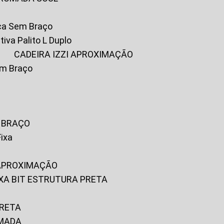
ica Sem Braço
tiva Palito L Duplo
A
CADEIRA IZZI APROXIMAÇÃO
om Braço
M BRAÇO
Fixa
 APROXIMAÇÃO
FIXA BIT ESTRUTURA PRETA
PRETA
OMADA