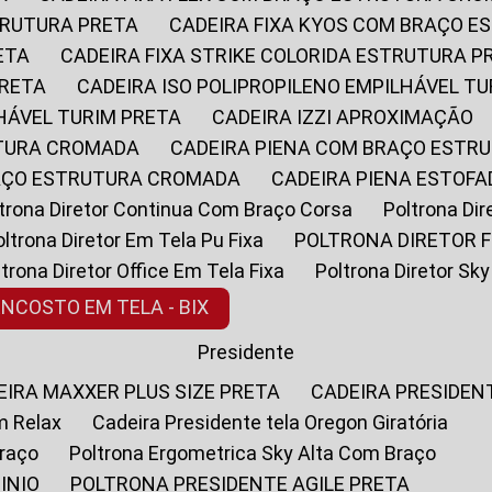
STRUTURA PRETA
CADEIRA FIXA KYOS COM BRAÇO 
ETA
CADEIRA FIXA STRIKE COLORIDA ESTRUTURA P
PRETA
CADEIRA ISO POLIPROPILENO EMPILHÁVEL T
LHÁVEL TURIM PRETA
CADEIRA IZZI APROXIMAÇÃO
UTURA CROMADA
CADEIRA PIENA COM BRAÇO ESTR
RAÇO ESTRUTURA CROMADA
CADEIRA PIENA ESTO
oltrona Diretor Continua Com Braço Corsa
Poltrona D
Poltrona Diretor Em Tela Pu Fixa
POLTRONA DIRETOR F
oltrona Diretor Office Em Tela Fixa
Poltrona Diretor S
ENCOSTO EM TELA - BIX
Presidente
DEIRA MAXXER PLUS SIZE PRETA
CADEIRA PRESIDEN
m Relax
Cadeira Presidente tela Oregon Giratória
Braço
Poltrona Ergometrica Sky Alta Com Braço
INIO
POLTRONA PRESIDENTE AGILE PRETA