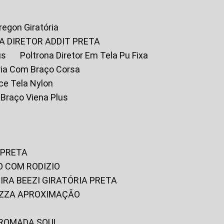
Oregon Giratória
A DIRETOR ADDIT PRETA
us
Poltrona Diretor Em Tela Pu Fixa
tória Com Braço Corsa
fice Tela Nylon
m Braço Viena Plus
 PRETA
O COM RODIZIO
EIRA BEEZI GIRATÓRIA PRETA
RIZZA APROXIMAÇÃO
CROMADA SOUL