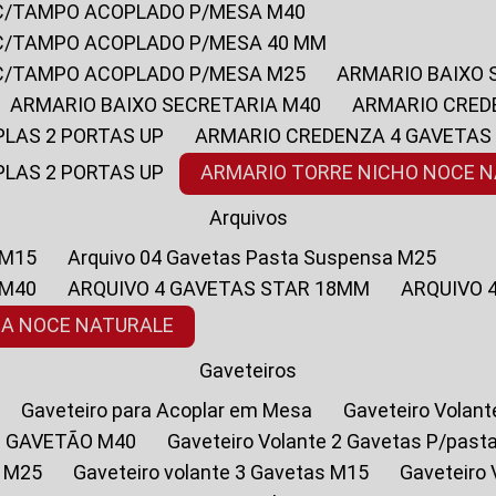
 C/TAMPO ACOPLADO P/MESA M40
 C/TAMPO ACOPLADO P/MESA 40 MM
 C/TAMPO ACOPLADO P/MESA M25
ARMARIO BAIXO
ARMARIO BAIXO SECRETARIA M40
ARMARIO CRED
PLAS 2 PORTAS UP
ARMARIO CREDENZA 4 GAVETAS
PLAS 2 PORTAS UP
ARMARIO TORRE NICHO NOCE 
Arquivos
 M15
Arquivo 04 Gavetas Pasta Suspensa M25
 M40
ARQUIVO 4 GAVETAS STAR 18MM
ARQUIVO
SA NOCE NATURALE
Gaveteiros
Gaveteiro para Acoplar em Mesa
Gaveteiro Volan
1 GAVETÃO M40
Gaveteiro Volante 2 Gavetas P/past
a M25
Gaveteiro volante 3 Gavetas M15
Gaveteir