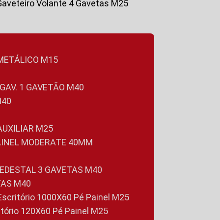
Gaveteiro Volante 4 Gavetas M25
 METÁLICO M15
 GAV. 1 GAVETÃO M40
M40
 AUXILIAR M25
PAINEL MODERATE 40MM
PEDESTAL 3 GAVETAS M40
TAS M40
 Escritório 1000X60 Pé Painel M25
ritório 120X60 Pé Painel M25