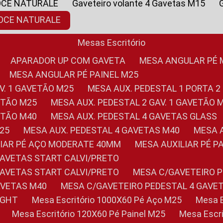
OCE NATURALE
Gaveteiro volante 4 Gavetas M15
NOCE NATURALE
Mesas Escritório
APARADOR UP COM GAVETA
MESA ANGULAR PÉ
MESA ANGULAR PÉ PAINEL M25
AV. 1 GAVETÃO M25
MESA AUX. PEDESTAL 1 PORTA 2
VETÃO M25
MESA AUX. PEDESTAL 2 GAV. 1 GAVETÃO 
VETÃO M40
MESA AUX. PEDESTAL 4 GAVETAS GLASS
M25
MESA AUX. PEDESTAL 4 GAVETAS M40
MESA
ILIAR PÉ AÇO MODERATE 40MM
MESA AUXILIAR PÉ 
GAVETAS START CALVI/PRETO
GAVETAS START CALVI/PRETO
MESA C/GAVETEIRO 
AVETAS M40
MESA C/GAVETEIRO PEDESTAL 4 GAVE
LIGHT
Mesa Escritório 1000X60 Pé Aço M25
Mesa
Mesa Escritório 120X60 Pé Painel M25
Mesa Esc