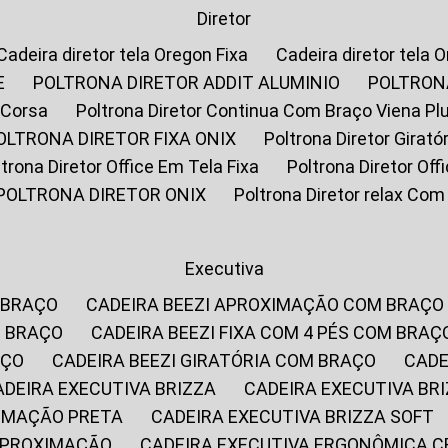
Diretor
Cadeira diretor tela Oregon Fixa
Cadeira diretor tela 
E
POLTRONA DIRETOR ADDIT ALUMINIO
POLTRON
 Corsa
Poltrona Diretor Continua Com Braço Viena Pl
POLTRONA DIRETOR FIXA ONIX
Poltrona Diretor Gira
oltrona Diretor Office Em Tela Fixa
Poltrona Diretor Of
POLTRONA DIRETOR ONIX
Poltrona Diretor relax Co
Executiva
 BRAÇO
CADEIRA BEEZI APROXIMAÇÃO COM BRAÇO
M BRAÇO
CADEIRA BEEZI FIXA COM 4 PÉS COM BRAÇ
AÇO
CADEIRA BEEZI GIRATÓRIA COM BRAÇO
CAD
CADEIRA EXECUTIVA BRIZZA
CADEIRA EXECUTIVA B
XIMAÇÃO PRETA
CADEIRA EXECUTIVA BRIZZA SOFT
 APROXIMAÇÃO
CADEIRA EXECUTIVA ERGONÔMICA 