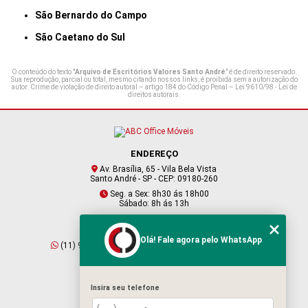
São Bernardo do Campo
São Caetano do Sul
O conteúdo do texto "
Arquivo de Escritórios Valores Santo André
" é de direito reservado.
Sua reprodução, parcial ou total, mesmo citando nossos links, é proibida sem a autorização do
autor. Crime de violação de direito autoral – artigo 184 do Código Penal –
Lei 9610/98 - Lei de
direitos autorais
.
ENDEREÇO
Av. Brasília, 65 - Vila Bela Vista
Santo André - SP - CEP: 09180-260
Seg. a Sex: 8h30 ás 18h00
Sábado: 8h ás 13h
CONTATO
Olá! Fale agora pelo WhatsApp
(11) 95409-2229
(11) 4901-6045
vendas@abcofficemoveis.com.br
Insira seu telefone