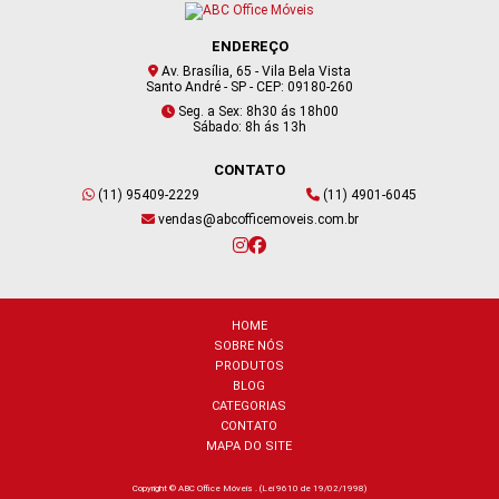
ENDEREÇO
Av. Brasília, 65 - Vila Bela Vista
Santo André - SP - CEP: 09180-260
Seg. a Sex: 8h30 ás 18h00
Sábado: 8h ás 13h
CONTATO
(11) 95409-2229
(11) 4901-6045
vendas@abcofficemoveis.com.br
HOME
SOBRE NÓS
PRODUTOS
BLOG
CATEGORIAS
CONTATO
MAPA DO SITE
Copyright © ABC Office Móveis . (Lei 9610 de 19/02/1998)