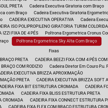
SOUL PRETA
Cadeira Executiva Giratoria com Braço
rica com Braço
Cadeira Executiva Giratoria Ergometr
ço
CADEIRA EXECUTIVA OPERATIVA
Cadeira Execu
DEIRA ISO POLIPROPILENO GIRATORIA TURIM COLORID
A IZZI FIXA DE 4 PÉS
Poltrona Ergometrica Cronus C
Braço
Poltrona Ergometrica Sky Alta Com Braço
Fixas
 BRAÇO PRETA
CADEIRA BEEZI FIXA COM 4 PÉS CO
OM BRAÇO COM RODIZIO
Cadeira Diretor Em Couro P.u. 
CADEIRA EXECUTIVA BRIZZA APROXIMAÇÃO
XIMAÇÃO PRETA
CADEIRA EXECUTIVA BRIZZA SOFT
CADEIRA FIXA BIT ESTRUTURA CROMADA
CADEIRA 
CROMADA
CADEIRA FIXA BLISS ESTRUTURA PRETA
RA CROMADA
CADEIRA FIXA CONNECT ESTRUTURA 
A
CADEIRA FIXA FLEX COM BRAÇO ESTRUTURA CR