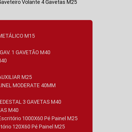
Gaveteiro Volante 4 Gavetas M25
 METÁLICO M15
 GAV. 1 GAVETÃO M40
M40
 AUXILIAR M25
PAINEL MODERATE 40MM
PEDESTAL 3 GAVETAS M40
TAS M40
 Escritório 1000X60 Pé Painel M25
ritório 120X60 Pé Painel M25