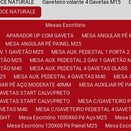
OCE NATURALE
Gaveteiro volante 4 Gavetas M15
NOCE NATURALE
Mesas Escritório
APARADOR UP COM GAVETA
MESA ANGULAR PÉ
MESA ANGULAR PÉ PAINEL M25
AV. 1 GAVETÃO M25
MESA AUX. PEDESTAL 1 PORTA 2
VETÃO M25
MESA AUX. PEDESTAL 2 GAV. 1 GAVETÃO 
VETÃO M40
MESA AUX. PEDESTAL 4 GAVETAS GLASS
M25
MESA AUX. PEDESTAL 4 GAVETAS M40
MESA
ILIAR PÉ AÇO MODERATE 40MM
MESA AUXILIAR PÉ 
GAVETAS START CALVI/PRETO
GAVETAS START CALVI/PRETO
MESA C/GAVETEIRO 
AVETAS M40
MESA C/GAVETEIRO PEDESTAL 4 GAVE
LIGHT
Mesa Escritório 1000X60 Pé Aço M25
Mesa
Mesa Escritório 120X60 Pé Painel M25
Mesa Esc