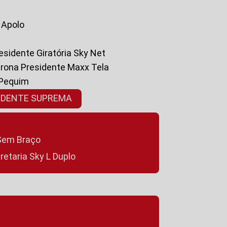
a Apolo
residente Giratória Sky Net
ltrona Presidente Maxx Tela
 Pequim
SIDENTE SUPREMA
a Sem Braço
cretaria Sky L Duplo