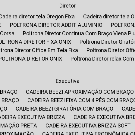
Diretor
Cadeira diretor tela Oregon Fixa
Cadeira diretor tela 
E
POLTRONA DIRETOR ADDIT ALUMINIO
POLTRON
 Corsa
Poltrona Diretor Continua Com Braço Viena Pl
POLTRONA DIRETOR FIXA ONIX
Poltrona Diretor Gira
oltrona Diretor Office Em Tela Fixa
Poltrona Diretor Of
POLTRONA DIRETOR ONIX
Poltrona Diretor relax Co
Executiva
 BRAÇO
CADEIRA BEEZI APROXIMAÇÃO COM BRAÇO
M BRAÇO
CADEIRA BEEZI FIXA COM 4 PÉS COM BRAÇ
AÇO
CADEIRA BEEZI GIRATÓRIA COM BRAÇO
CAD
CADEIRA EXECUTIVA BRIZZA
CADEIRA EXECUTIVA B
XIMAÇÃO PRETA
CADEIRA EXECUTIVA BRIZZA SOFT
 APROXIMAÇÃO
CADEIRA EXECUTIVA ERGONÔMICA 