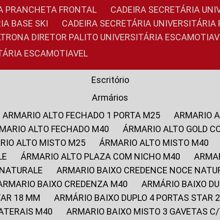
RIA PRANCHETA FRONTAL
CADEIRA SECRETÁRIA UNI
IA BASE SKI
CADEIRA SECRETÁRIA UNIVERSITÁRI
OLTRONA DIRETOR PALITO UNIVERSITÁRIA ESCAMOTIAV
ITÁRIA ESCAMOTIAVEL
Escritório
Armários
ARMARIO ALTO FECHADO 1 PORTA M25
ARMARIO 
RMARIO ALTO FECHADO M40
ÁRMARIO ALTO GOLD C
ARIO ALTO MISTO M25
ÁRMARIO ALTO MISTO M40
LE
ÁRMARIO ALTO PLAZA COM NICHO M40
ARMA
 NATURALE
ARMARIO BAIXO CREDENCE NOCE NATU
ARMARIO BAIXO CREDENZA M40
ARMÁRIO BAIXO D
TAR 18 MM
ARMÁRIO BAIXO DUPLO 4 PORTAS STAR
LATERAIS M40
ARMARIO BAIXO MISTO 3 GAVETAS 