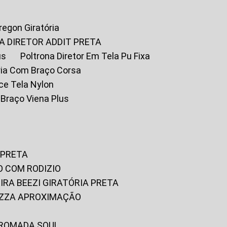
Oregon Giratória
A DIRETOR ADDIT PRETA
us
Poltrona Diretor Em Tela Pu Fixa
tória Com Braço Corsa
fice Tela Nylon
m Braço Viena Plus
 PRETA
O COM RODIZIO
EIRA BEEZI GIRATÓRIA PRETA
RIZZA APROXIMAÇÃO
CROMADA SOUL