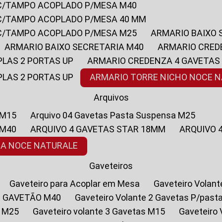
 C/TAMPO ACOPLADO P/MESA M40
 C/TAMPO ACOPLADO P/MESA 40 MM
 C/TAMPO ACOPLADO P/MESA M25
ARMARIO BAIXO
ARMARIO BAIXO SECRETARIA M40
ARMARIO CRED
PLAS 2 PORTAS UP
ARMARIO CREDENZA 4 GAVETAS
PLAS 2 PORTAS UP
ARMARIO TORRE NICHO NOCE 
Arquivos
 M15
Arquivo 04 Gavetas Pasta Suspensa M25
 M40
ARQUIVO 4 GAVETAS STAR 18MM
ARQUIVO
SA NOCE NATURALE
Gaveteiros
Gaveteiro para Acoplar em Mesa
Gaveteiro Volan
1 GAVETÃO M40
Gaveteiro Volante 2 Gavetas P/past
a M25
Gaveteiro volante 3 Gavetas M15
Gaveteir