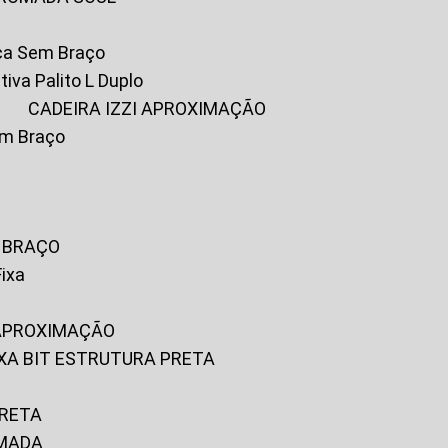
ica Sem Braço
tiva Palito L Duplo
A
CADEIRA IZZI APROXIMAÇÃO
om Braço
M BRAÇO
Fixa
 APROXIMAÇÃO
FIXA BIT ESTRUTURA PRETA
PRETA
OMADA