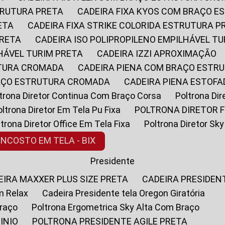
STRUTURA PRETA
CADEIRA FIXA KYOS COM BRAÇO 
ETA
CADEIRA FIXA STRIKE COLORIDA ESTRUTURA P
PRETA
CADEIRA ISO POLIPROPILENO EMPILHÁVEL T
LHÁVEL TURIM PRETA
CADEIRA IZZI APROXIMAÇÃO
UTURA CROMADA
CADEIRA PIENA COM BRAÇO ESTR
RAÇO ESTRUTURA CROMADA
CADEIRA PIENA ESTO
oltrona Diretor Continua Com Braço Corsa
Poltrona D
Poltrona Diretor Em Tela Pu Fixa
POLTRONA DIRETOR F
oltrona Diretor Office Em Tela Fixa
Poltrona Diretor S
ENCOSTO EM TELA - BIX
Presidente
DEIRA MAXXER PLUS SIZE PRETA
CADEIRA PRESIDEN
m Relax
Cadeira Presidente tela Oregon Giratória
Braço
Poltrona Ergometrica Sky Alta Com Braço
INIO
POLTRONA PRESIDENTE AGILE PRETA