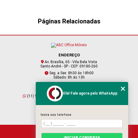
MÓVEIS PARA ESCRITÓRIOS
MÓVEIS PARA RECEPÇÃO
Páginas Relacionadas
SOFÁS PARA RECEPÇÃO
ENDEREÇO
Av. Brasília, 65 - Vila Bela Vista
Santo André - SP - CEP: 09180-260
Seg. a Sex: 8h30 ás 18h00
Sábado: 8h ás 13h
CONTATO
Olá! Fale agora pelo WhatsApp
(11) 95409-2229
(11) 4901-6045
vendas@abcofficemoveis.com.br
Insira seu telefone
HOME
INICIAR CONVERSA
SOBRE NÓS