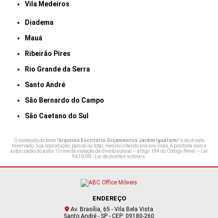
Vila Medeiros
Diadema
Mauá
Ribeirão Pires
Rio Grande da Serra
Santo André
São Bernardo do Campo
São Caetano do Sul
O conteúdo do texto "
Arquivos Escritório Orçamentos Jardim Iguatemi
" é de direito
reservado. Sua reprodução, parcial ou total, mesmo citando nossos links, é proibida sem a
autorização do autor. Crime de violação de direito autoral – artigo 184 do Código Penal –
Lei
9610/98 - Lei de direitos autorais
.
ENDEREÇO
Av. Brasília, 65 - Vila Bela Vista
Santo André - SP - CEP: 09180-260