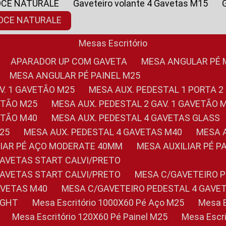
OCE NATURALE
Gaveteiro volante 4 Gavetas M15
NOCE NATURALE
Mesas Escritório
APARADOR UP COM GAVETA
MESA ANGULAR PÉ
MESA ANGULAR PÉ PAINEL M25
AV. 1 GAVETÃO M25
MESA AUX. PEDESTAL 1 PORTA 2
VETÃO M25
MESA AUX. PEDESTAL 2 GAV. 1 GAVETÃO 
VETÃO M40
MESA AUX. PEDESTAL 4 GAVETAS GLASS
M25
MESA AUX. PEDESTAL 4 GAVETAS M40
MESA
ILIAR PÉ AÇO MODERATE 40MM
MESA AUXILIAR PÉ 
GAVETAS START CALVI/PRETO
GAVETAS START CALVI/PRETO
MESA C/GAVETEIRO 
AVETAS M40
MESA C/GAVETEIRO PEDESTAL 4 GAVE
LIGHT
Mesa Escritório 1000X60 Pé Aço M25
Mesa
Mesa Escritório 120X60 Pé Painel M25
Mesa Esc