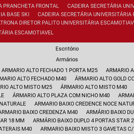
RIA PRANCHETA FRONTAL
CADEIRA SECRETÁRIA UNI
IA BASE SKI
CADEIRA SECRETÁRIA UNIVERSITÁRI
OLTRONA DIRETOR PALITO UNIVERSITÁRIA ESCAMOTIAV
ITÁRIA ESCAMOTIAVEL
Escritório
Armários
ARMARIO ALTO FECHADO 1 PORTA M25
ARMARIO 
RMARIO ALTO FECHADO M40
ÁRMARIO ALTO GOLD C
ARIO ALTO MISTO M25
ÁRMARIO ALTO MISTO M40
LE
ÁRMARIO ALTO PLAZA COM NICHO M40
ARMA
 NATURALE
ARMARIO BAIXO CREDENCE NOCE NATU
ARMARIO BAIXO CREDENZA M40
ARMÁRIO BAIXO D
TAR 18 MM
ARMÁRIO BAIXO DUPLO 4 PORTAS STAR
LATERAIS M40
ARMARIO BAIXO MISTO 3 GAVETAS 