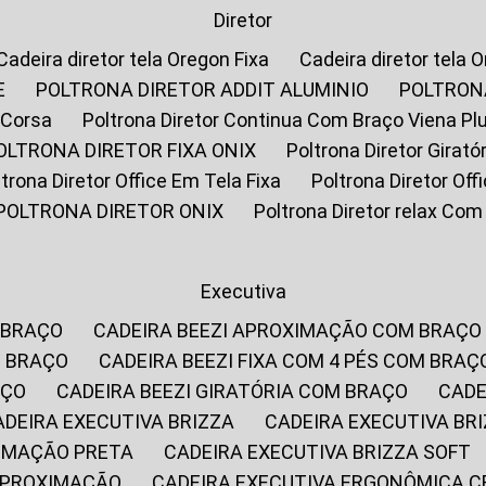
Diretor
Cadeira diretor tela Oregon Fixa
Cadeira diretor tela 
E
POLTRONA DIRETOR ADDIT ALUMINIO
POLTRON
 Corsa
Poltrona Diretor Continua Com Braço Viena Pl
POLTRONA DIRETOR FIXA ONIX
Poltrona Diretor Gira
oltrona Diretor Office Em Tela Fixa
Poltrona Diretor Of
POLTRONA DIRETOR ONIX
Poltrona Diretor relax Co
Executiva
 BRAÇO
CADEIRA BEEZI APROXIMAÇÃO COM BRAÇO
M BRAÇO
CADEIRA BEEZI FIXA COM 4 PÉS COM BRAÇ
AÇO
CADEIRA BEEZI GIRATÓRIA COM BRAÇO
CAD
CADEIRA EXECUTIVA BRIZZA
CADEIRA EXECUTIVA B
XIMAÇÃO PRETA
CADEIRA EXECUTIVA BRIZZA SOFT
 APROXIMAÇÃO
CADEIRA EXECUTIVA ERGONÔMICA 