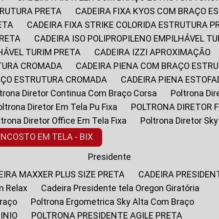
STRUTURA PRETA
CADEIRA FIXA KYOS COM BRAÇO 
ETA
CADEIRA FIXA STRIKE COLORIDA ESTRUTURA P
PRETA
CADEIRA ISO POLIPROPILENO EMPILHÁVEL T
LHÁVEL TURIM PRETA
CADEIRA IZZI APROXIMAÇÃO
UTURA CROMADA
CADEIRA PIENA COM BRAÇO ESTR
RAÇO ESTRUTURA CROMADA
CADEIRA PIENA ESTO
oltrona Diretor Continua Com Braço Corsa
Poltrona D
Poltrona Diretor Em Tela Pu Fixa
POLTRONA DIRETOR F
oltrona Diretor Office Em Tela Fixa
Poltrona Diretor S
ENCOSTO EM TELA - BIX
Presidente
DEIRA MAXXER PLUS SIZE PRETA
CADEIRA PRESIDEN
m Relax
Cadeira Presidente tela Oregon Giratória
Braço
Poltrona Ergometrica Sky Alta Com Braço
INIO
POLTRONA PRESIDENTE AGILE PRETA