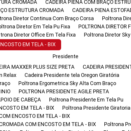
UTURA CROMADA
CADEIRA PIENA COM BRAÇO ESTR
RAÇO ESTRUTURA CROMADA
CADEIRA PIENA ESTO
oltrona Diretor Continua Com Braço Corsa
Poltrona D
Poltrona Diretor Em Tela Pu Fixa
POLTRONA DIRETOR F
oltrona Diretor Office Em Tela Fixa
Poltrona Diretor S
ENCOSTO EM TELA - BIX
Presidente
DEIRA MAXXER PLUS SIZE PRETA
CADEIRA PRESIDEN
m Relax
Cadeira Presidente tela Oregon Giratória
Braço
Poltrona Ergometrica Sky Alta Com Braço
INIO
POLTRONA PRESIDENTE AGILE PRETA
APOIO DE CABEÇA
Poltrona Presidente Em Tela Pu
NCOSTO EM TELA - BIX
Poltrona Presidente Giratori
COM ENCOSTO EM TELA - BIX
 CROMADA COM ENCOSTO EM TELA - BIX
Poltrona P