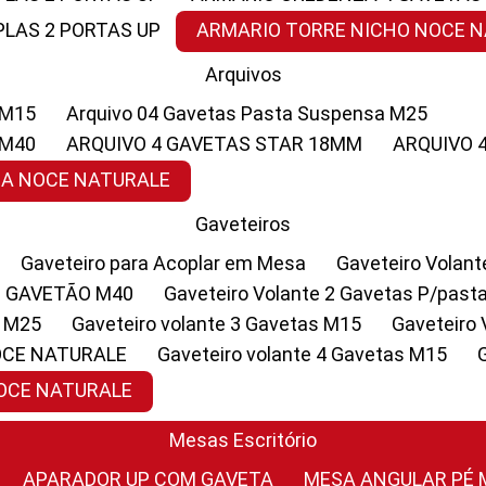
PLAS 2 PORTAS UP
ARMARIO TORRE NICHO NOCE 
Arquivos
 M15
Arquivo 04 Gavetas Pasta Suspensa M25
 M40
ARQUIVO 4 GAVETAS STAR 18MM
ARQUIVO
SA NOCE NATURALE
Gaveteiros
Gaveteiro para Acoplar em Mesa
Gaveteiro Volan
1 GAVETÃO M40
Gaveteiro Volante 2 Gavetas P/past
a M25
Gaveteiro volante 3 Gavetas M15
Gaveteir
OCE NATURALE
Gaveteiro volante 4 Gavetas M15
NOCE NATURALE
Mesas Escritório
APARADOR UP COM GAVETA
MESA ANGULAR PÉ