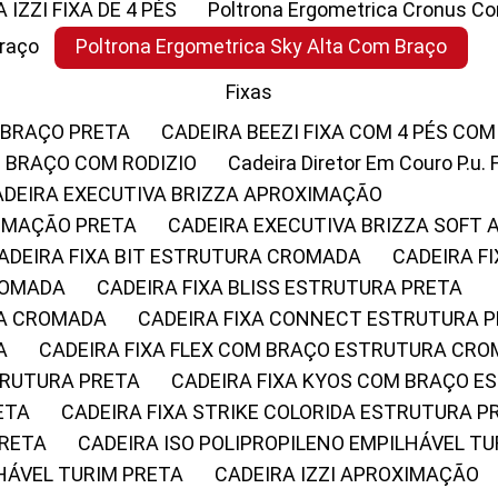
A IZZI FIXA DE 4 PÉS
Poltrona Ergometrica Cronus C
Braço
Poltrona Ergometrica Sky Alta Com Braço
Fixas
 BRAÇO PRETA
CADEIRA BEEZI FIXA COM 4 PÉS CO
OM BRAÇO COM RODIZIO
Cadeira Diretor Em Couro P.u. 
CADEIRA EXECUTIVA BRIZZA APROXIMAÇÃO
XIMAÇÃO PRETA
CADEIRA EXECUTIVA BRIZZA SOFT
CADEIRA FIXA BIT ESTRUTURA CROMADA
CADEIRA 
CROMADA
CADEIRA FIXA BLISS ESTRUTURA PRETA
RA CROMADA
CADEIRA FIXA CONNECT ESTRUTURA 
A
CADEIRA FIXA FLEX COM BRAÇO ESTRUTURA CR
STRUTURA PRETA
CADEIRA FIXA KYOS COM BRAÇO 
ETA
CADEIRA FIXA STRIKE COLORIDA ESTRUTURA P
PRETA
CADEIRA ISO POLIPROPILENO EMPILHÁVEL T
LHÁVEL TURIM PRETA
CADEIRA IZZI APROXIMAÇÃO