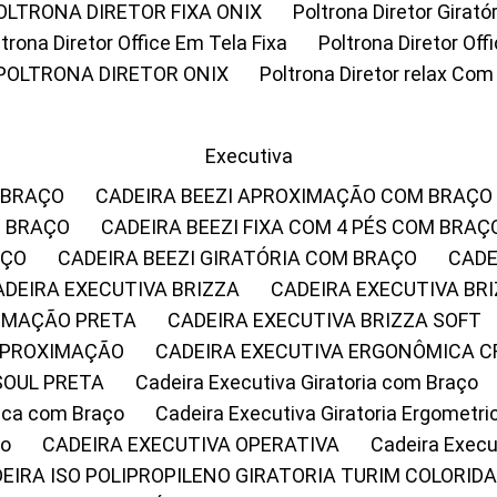
POLTRONA DIRETOR FIXA ONIX
Poltrona Diretor Gira
oltrona Diretor Office Em Tela Fixa
Poltrona Diretor Of
POLTRONA DIRETOR ONIX
Poltrona Diretor relax Co
Executiva
 BRAÇO
CADEIRA BEEZI APROXIMAÇÃO COM BRAÇO
M BRAÇO
CADEIRA BEEZI FIXA COM 4 PÉS COM BRAÇ
AÇO
CADEIRA BEEZI GIRATÓRIA COM BRAÇO
CAD
CADEIRA EXECUTIVA BRIZZA
CADEIRA EXECUTIVA B
XIMAÇÃO PRETA
CADEIRA EXECUTIVA BRIZZA SOFT
 APROXIMAÇÃO
CADEIRA EXECUTIVA ERGONÔMICA 
SOUL PRETA
Cadeira Executiva Giratoria com Braço
rica com Braço
Cadeira Executiva Giratoria Ergometr
ço
CADEIRA EXECUTIVA OPERATIVA
Cadeira Execu
DEIRA ISO POLIPROPILENO GIRATORIA TURIM COLORID