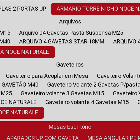
PLAS 2 PORTAS UP
ARMARIO TORRE NICHO NOCE 
Arquivos
 M15
Arquivo 04 Gavetas Pasta Suspensa M25
 M40
ARQUIVO 4 GAVETAS STAR 18MM
ARQUIVO
SA NOCE NATURALE
Gaveteiros
Gaveteiro para Acoplar em Mesa
Gaveteiro Volan
1 GAVETÃO M40
Gaveteiro Volante 2 Gavetas P/past
a M25
Gaveteiro volante 3 Gavetas M15
Gaveteir
OCE NATURALE
Gaveteiro volante 4 Gavetas M15
NOCE NATURALE
Mesas Escritório
APARADOR UP COM GAVETA
MESA ANGULAR PÉ