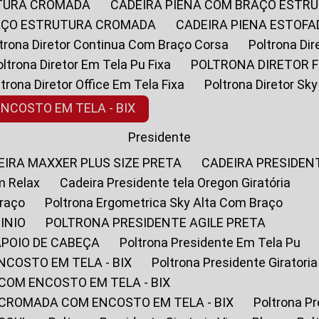
UTURA CROMADA
CADEIRA PIENA COM BRAÇO ESTR
RAÇO ESTRUTURA CROMADA
CADEIRA PIENA ESTO
oltrona Diretor Continua Com Braço Corsa
Poltrona D
Poltrona Diretor Em Tela Pu Fixa
POLTRONA DIRETOR F
oltrona Diretor Office Em Tela Fixa
Poltrona Diretor S
ENCOSTO EM TELA - BIX
Presidente
DEIRA MAXXER PLUS SIZE PRETA
CADEIRA PRESIDEN
m Relax
Cadeira Presidente tela Oregon Giratória
Braço
Poltrona Ergometrica Sky Alta Com Braço
INIO
POLTRONA PRESIDENTE AGILE PRETA
APOIO DE CABEÇA
Poltrona Presidente Em Tela Pu
NCOSTO EM TELA - BIX
Poltrona Presidente Giratori
COM ENCOSTO EM TELA - BIX
 CROMADA COM ENCOSTO EM TELA - BIX
Poltrona P