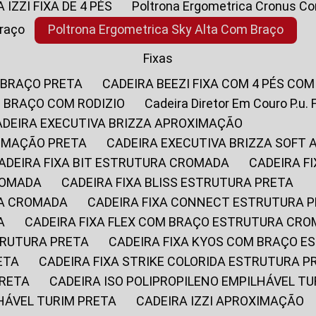
A IZZI FIXA DE 4 PÉS
Poltrona Ergometrica Cronus C
Braço
Poltrona Ergometrica Sky Alta Com Braço
Fixas
 BRAÇO PRETA
CADEIRA BEEZI FIXA COM 4 PÉS CO
OM BRAÇO COM RODIZIO
Cadeira Diretor Em Couro P.u. 
CADEIRA EXECUTIVA BRIZZA APROXIMAÇÃO
XIMAÇÃO PRETA
CADEIRA EXECUTIVA BRIZZA SOFT
CADEIRA FIXA BIT ESTRUTURA CROMADA
CADEIRA 
CROMADA
CADEIRA FIXA BLISS ESTRUTURA PRETA
RA CROMADA
CADEIRA FIXA CONNECT ESTRUTURA 
A
CADEIRA FIXA FLEX COM BRAÇO ESTRUTURA CR
STRUTURA PRETA
CADEIRA FIXA KYOS COM BRAÇO 
ETA
CADEIRA FIXA STRIKE COLORIDA ESTRUTURA P
PRETA
CADEIRA ISO POLIPROPILENO EMPILHÁVEL T
LHÁVEL TURIM PRETA
CADEIRA IZZI APROXIMAÇÃO