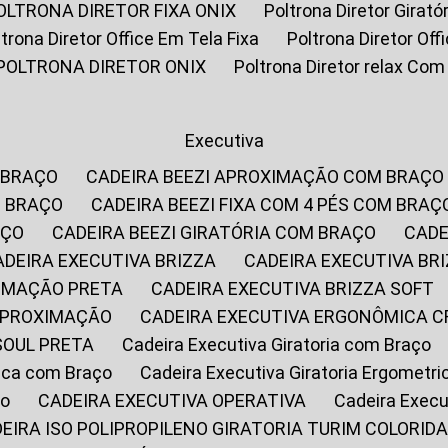
POLTRONA DIRETOR FIXA ONIX
Poltrona Diretor Gira
oltrona Diretor Office Em Tela Fixa
Poltrona Diretor Of
POLTRONA DIRETOR ONIX
Poltrona Diretor relax Co
Executiva
 BRAÇO
CADEIRA BEEZI APROXIMAÇÃO COM BRAÇO
M BRAÇO
CADEIRA BEEZI FIXA COM 4 PÉS COM BRAÇ
AÇO
CADEIRA BEEZI GIRATÓRIA COM BRAÇO
CAD
CADEIRA EXECUTIVA BRIZZA
CADEIRA EXECUTIVA B
XIMAÇÃO PRETA
CADEIRA EXECUTIVA BRIZZA SOFT
 APROXIMAÇÃO
CADEIRA EXECUTIVA ERGONÔMICA 
SOUL PRETA
Cadeira Executiva Giratoria com Braço
rica com Braço
Cadeira Executiva Giratoria Ergometr
ço
CADEIRA EXECUTIVA OPERATIVA
Cadeira Execu
DEIRA ISO POLIPROPILENO GIRATORIA TURIM COLORID