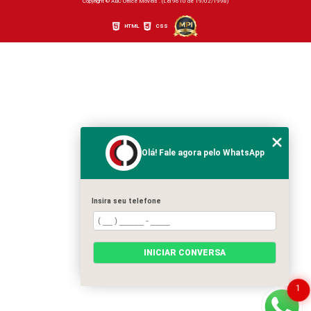
Copyright © ABC Office Móveis . (Lei 9610 de 19/02/1998)
HTML
CSS
Olá! Fale agora pelo WhatsApp
Insira seu telefone
INICIAR CONVERSA
1