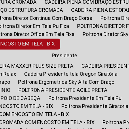
UTURA CROMADA
CADEIRA PIENA COM BRAÇO ESTR
RAÇO ESTRUTURA CROMADA
CADEIRA PIENA ESTO
oltrona Diretor Continua Com Braço Corsa
Poltrona D
Poltrona Diretor Em Tela Pu Fixa
POLTRONA DIRETOR F
oltrona Diretor Office Em Tela Fixa
Poltrona Diretor S
ENCOSTO EM TELA - BIX
Presidente
DEIRA MAXXER PLUS SIZE PRETA
CADEIRA PRESIDEN
m Relax
Cadeira Presidente tela Oregon Giratória
Braço
Poltrona Ergometrica Sky Alta Com Braço
INIO
POLTRONA PRESIDENTE AGILE PRETA
APOIO DE CABEÇA
Poltrona Presidente Em Tela Pu
NCOSTO EM TELA - BIX
Poltrona Presidente Giratori
COM ENCOSTO EM TELA - BIX
 CROMADA COM ENCOSTO EM TELA - BIX
Poltrona P