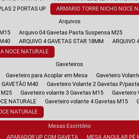
PLAS 2 PORTAS UP
ARMARIO TORRE NICHO NOCE 
Arquivos
 M15
Arquivo 04 Gavetas Pasta Suspensa M25
 M40
ARQUIVO 4 GAVETAS STAR 18MM
ARQUIVO
SA NOCE NATURALE
Gaveteiros
Gaveteiro para Acoplar em Mesa
Gaveteiro Volan
1 GAVETÃO M40
Gaveteiro Volante 2 Gavetas P/past
a M25
Gaveteiro volante 3 Gavetas M15
Gaveteir
OCE NATURALE
Gaveteiro volante 4 Gavetas M15
NOCE NATURALE
Mesas Escritório
APARADOR UP COM GAVETA
MESA ANGULAR PÉ