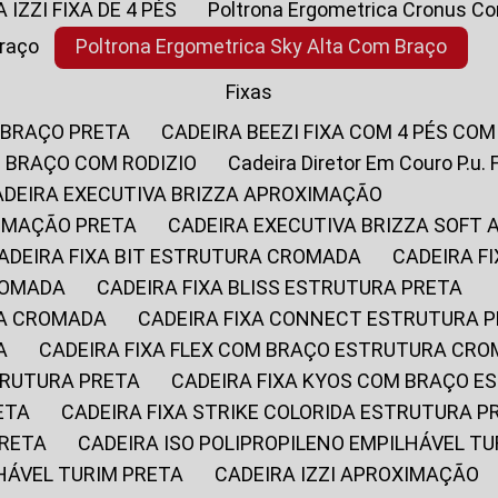
A IZZI FIXA DE 4 PÉS
Poltrona Ergometrica Cronus C
Braço
Poltrona Ergometrica Sky Alta Com Braço
Fixas
 BRAÇO PRETA
CADEIRA BEEZI FIXA COM 4 PÉS CO
OM BRAÇO COM RODIZIO
Cadeira Diretor Em Couro P.u. 
CADEIRA EXECUTIVA BRIZZA APROXIMAÇÃO
XIMAÇÃO PRETA
CADEIRA EXECUTIVA BRIZZA SOFT
CADEIRA FIXA BIT ESTRUTURA CROMADA
CADEIRA 
CROMADA
CADEIRA FIXA BLISS ESTRUTURA PRETA
RA CROMADA
CADEIRA FIXA CONNECT ESTRUTURA 
A
CADEIRA FIXA FLEX COM BRAÇO ESTRUTURA CR
STRUTURA PRETA
CADEIRA FIXA KYOS COM BRAÇO 
ETA
CADEIRA FIXA STRIKE COLORIDA ESTRUTURA P
PRETA
CADEIRA ISO POLIPROPILENO EMPILHÁVEL T
LHÁVEL TURIM PRETA
CADEIRA IZZI APROXIMAÇÃO