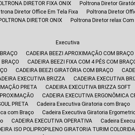
POLTRONA DIRETOR FIXA ONIX
Poltrona Diretor Gira
oltrona Diretor Office Em Tela Fixa
Poltrona Diretor Of
POLTRONA DIRETOR ONIX
Poltrona Diretor relax Co
Executiva
 BRAÇO
CADEIRA BEEZI APROXIMAÇÃO COM BRAÇO
M BRAÇO
CADEIRA BEEZI FIXA COM 4 PÉS COM BRAÇ
AÇO
CADEIRA BEEZI GIRATÓRIA COM BRAÇO
CAD
CADEIRA EXECUTIVA BRIZZA
CADEIRA EXECUTIVA B
XIMAÇÃO PRETA
CADEIRA EXECUTIVA BRIZZA SOFT
 APROXIMAÇÃO
CADEIRA EXECUTIVA ERGONÔMICA 
SOUL PRETA
Cadeira Executiva Giratoria com Braço
rica com Braço
Cadeira Executiva Giratoria Ergometr
ço
CADEIRA EXECUTIVA OPERATIVA
Cadeira Execu
DEIRA ISO POLIPROPILENO GIRATORIA TURIM COLORID