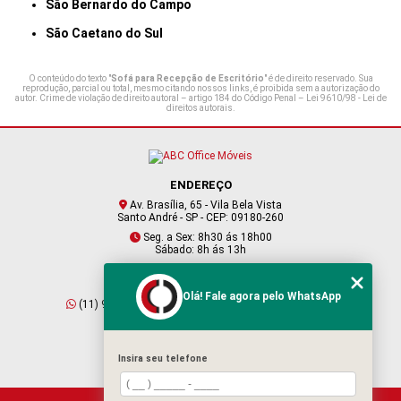
São Bernardo do Campo
São Caetano do Sul
O conteúdo do texto "
Sofá para Recepção de Escritório
" é de direito reservado. Sua
reprodução, parcial ou total, mesmo citando nossos links, é proibida sem a autorização do
autor. Crime de violação de direito autoral – artigo 184 do Código Penal –
Lei 9610/98 - Lei de
direitos autorais
.
ENDEREÇO
Av. Brasília, 65 - Vila Bela Vista
Santo André - SP - CEP: 09180-260
Seg. a Sex: 8h30 ás 18h00
Sábado: 8h ás 13h
CONTATO
Olá! Fale agora pelo WhatsApp
(11) 95409-2229
(11) 4901-6045
vendas@abcofficemoveis.com.br
Insira seu telefone