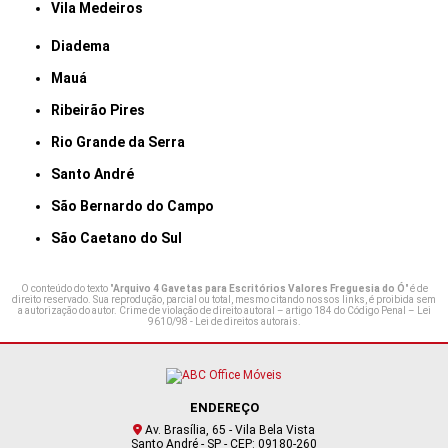
Vila Medeiros
Diadema
Mauá
Ribeirão Pires
Rio Grande da Serra
Santo André
São Bernardo do Campo
São Caetano do Sul
O conteúdo do texto "
Arquivo 4 Gavetas para Escritórios Valores Freguesia do Ó
" é de
direito reservado. Sua reprodução, parcial ou total, mesmo citando nossos links, é proibida sem
a autorização do autor. Crime de violação de direito autoral – artigo 184 do Código Penal –
Lei
9610/98 - Lei de direitos autorais
.
ENDEREÇO
Av. Brasília, 65 - Vila Bela Vista
Santo André - SP - CEP: 09180-260