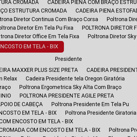
UTURA CROMADA
CADEIRA PIENA COM BRAÇO ESTR
RAÇO ESTRUTURA CROMADA
CADEIRA PIENA ESTO
oltrona Diretor Continua Com Braço Corsa
Poltrona D
Poltrona Diretor Em Tela Pu Fixa
POLTRONA DIRETOR F
oltrona Diretor Office Em Tela Fixa
Poltrona Diretor S
ENCOSTO EM TELA - BIX
Presidente
DEIRA MAXXER PLUS SIZE PRETA
CADEIRA PRESIDEN
m Relax
Cadeira Presidente tela Oregon Giratória
Braço
Poltrona Ergometrica Sky Alta Com Braço
INIO
POLTRONA PRESIDENTE AGILE PRETA
APOIO DE CABEÇA
Poltrona Presidente Em Tela Pu
NCOSTO EM TELA - BIX
Poltrona Presidente Giratori
COM ENCOSTO EM TELA - BIX
 CROMADA COM ENCOSTO EM TELA - BIX
Poltrona P