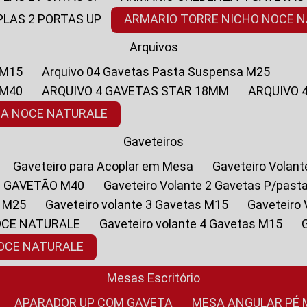
PLAS 2 PORTAS UP
ARMARIO TORRE NICHO NOCE 
Arquivos
 M15
Arquivo 04 Gavetas Pasta Suspensa M25
 M40
ARQUIVO 4 GAVETAS STAR 18MM
ARQUIVO
SA NOCE NATURALE
Gaveteiros
Gaveteiro para Acoplar em Mesa
Gaveteiro Volan
1 GAVETÃO M40
Gaveteiro Volante 2 Gavetas P/past
a M25
Gaveteiro volante 3 Gavetas M15
Gaveteir
OCE NATURALE
Gaveteiro volante 4 Gavetas M15
NOCE NATURALE
Mesas Escritório
APARADOR UP COM GAVETA
MESA ANGULAR PÉ