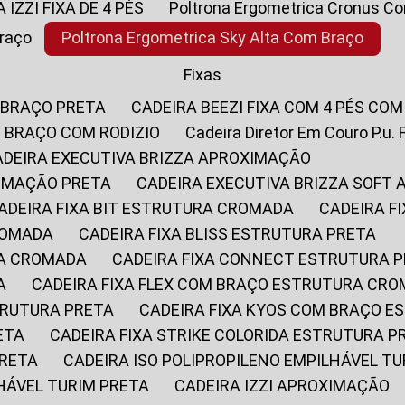
A IZZI FIXA DE 4 PÉS
Poltrona Ergometrica Cronus C
Braço
Poltrona Ergometrica Sky Alta Com Braço
Fixas
 BRAÇO PRETA
CADEIRA BEEZI FIXA COM 4 PÉS CO
OM BRAÇO COM RODIZIO
Cadeira Diretor Em Couro P.u. 
CADEIRA EXECUTIVA BRIZZA APROXIMAÇÃO
XIMAÇÃO PRETA
CADEIRA EXECUTIVA BRIZZA SOFT
CADEIRA FIXA BIT ESTRUTURA CROMADA
CADEIRA 
CROMADA
CADEIRA FIXA BLISS ESTRUTURA PRETA
RA CROMADA
CADEIRA FIXA CONNECT ESTRUTURA 
A
CADEIRA FIXA FLEX COM BRAÇO ESTRUTURA CR
STRUTURA PRETA
CADEIRA FIXA KYOS COM BRAÇO 
ETA
CADEIRA FIXA STRIKE COLORIDA ESTRUTURA P
PRETA
CADEIRA ISO POLIPROPILENO EMPILHÁVEL T
LHÁVEL TURIM PRETA
CADEIRA IZZI APROXIMAÇÃO