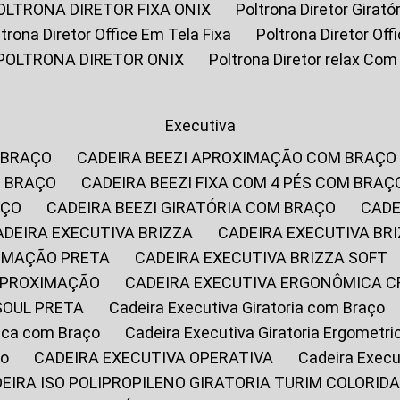
POLTRONA DIRETOR FIXA ONIX
Poltrona Diretor Gira
oltrona Diretor Office Em Tela Fixa
Poltrona Diretor Of
POLTRONA DIRETOR ONIX
Poltrona Diretor relax Co
Executiva
 BRAÇO
CADEIRA BEEZI APROXIMAÇÃO COM BRAÇO
M BRAÇO
CADEIRA BEEZI FIXA COM 4 PÉS COM BRAÇ
AÇO
CADEIRA BEEZI GIRATÓRIA COM BRAÇO
CAD
CADEIRA EXECUTIVA BRIZZA
CADEIRA EXECUTIVA B
XIMAÇÃO PRETA
CADEIRA EXECUTIVA BRIZZA SOFT
 APROXIMAÇÃO
CADEIRA EXECUTIVA ERGONÔMICA 
SOUL PRETA
Cadeira Executiva Giratoria com Braço
rica com Braço
Cadeira Executiva Giratoria Ergometr
ço
CADEIRA EXECUTIVA OPERATIVA
Cadeira Execu
DEIRA ISO POLIPROPILENO GIRATORIA TURIM COLORID