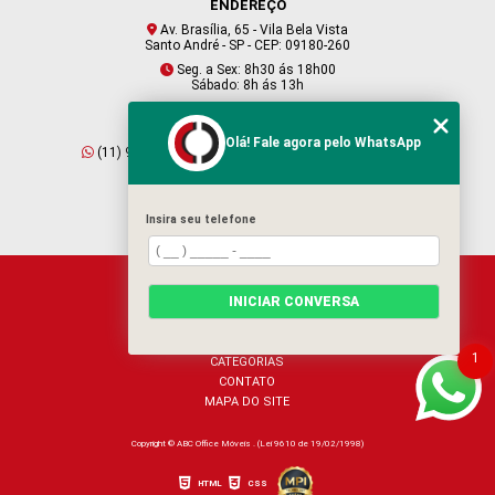
ENDEREÇO
Av. Brasília, 65 - Vila Bela Vista
Santo André - SP - CEP: 09180-260
Seg. a Sex: 8h30 ás 18h00
Sábado: 8h ás 13h
CONTATO
Olá! Fale agora pelo WhatsApp
(11) 95409-2229
(11) 4901-6045
vendas@abcofficemoveis.com.br
Insira seu telefone
HOME
INICIAR CONVERSA
SOBRE NÓS
PRODUTOS
BLOG
1
CATEGORIAS
CONTATO
MAPA DO SITE
Copyright © ABC Office Móveis . (Lei 9610 de 19/02/1998)
HTML
CSS