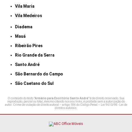
Vila Maria
Vila Medeiros
Diadema
Mauá
Ribeirão Pires
Rio Grande da Serra
Santo André
São Bernardo do Campo
São Caetano do Sul
O conteúdo do texto "
Armário para Escritório Santo André
" é de direito reservado. Sua
reprodução, parcial ou total, mesmo citando nossos links, é proibida sem a autorização do
autor. Crime de violação de direito autoral – artigo 184 do Código Penal –
Lei 9610/98 - Lei de
direitos autorais
.