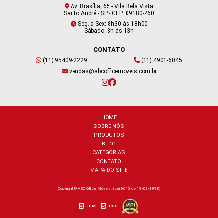
Av. Brasília, 65 - Vila Bela Vista
Santo André - SP - CEP: 09180-260
Seg. a Sex: 8h30 ás 18h00
Sábado: 8h ás 13h
CONTATO
(11) 95409-2229
(11) 4901-6045
vendas@abcofficemoveis.com.br
HOME
SOBRE NÓS
PRODUTOS
BLOG
CATEGORIAS
CONTATO
MAPA DO SITE
Copyright © ABC Office Móveis . (Lei 9610 de 19/02/1998)
HTML
CSS