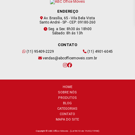
ENDEREÇO
Av. Brasília, 65 - Vila Bela Vista
Santo André - SP - CEP: 09180-260
Seg. a Sex: 8h30 ás 18h00
Sábado: 8h ás 13h
CONTATO
(11) 95409-2229
(11) 4901-6045
vendas@abcofficemoveis.com.br
HOME
SOBRE NÓS
PRODUTOS
BLOG
CATEGORIAS
CONTATO
MAPA DO SITE
Copyright © ABC Office Móveis . (Lei 9610 de 19/02/1998)