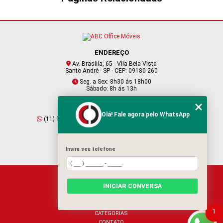
SOFÁS PARA RECEPÇÃO
ENDEREÇO
Av. Brasília, 65 - Vila Bela Vista
Santo André - SP - CEP: 09180-260
Seg. a Sex: 8h30 ás 18h00
Sábado: 8h ás 13h
CONTATO
Olá! Fale agora pelo WhatsApp
(11) 95409-2229
(11) 4901-6045
vendas@abcofficemoveis.com.br
Insira seu telefone
HOME
INICIAR CONVERSA
SOBRE NÓS
PRODUTOS
BLOG
1
CATEGORIAS
CONTATO