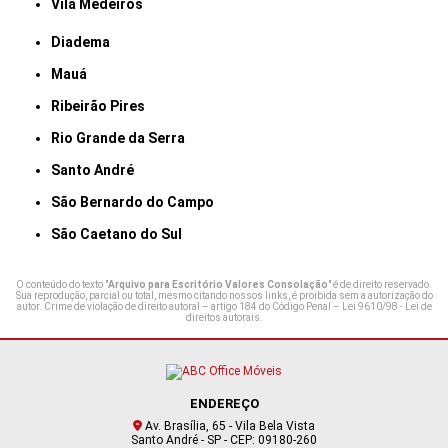
Vila Medeiros
Diadema
Mauá
Ribeirão Pires
Rio Grande da Serra
Santo André
São Bernardo do Campo
São Caetano do Sul
O conteúdo do texto "
Arquivo para Escritório Valores Consolação
" é de direito reservado.
Sua reprodução, parcial ou total, mesmo citando nossos links, é proibida sem a autorização do
autor. Crime de violação de direito autoral – artigo 184 do Código Penal –
Lei 9610/98 - Lei de
direitos autorais
.
ENDEREÇO
Av. Brasília, 65 - Vila Bela Vista
Santo André - SP - CEP: 09180-260