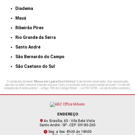
Diadema
Mauá
Ribeirão Pires
Rio Grande da Serra
Santo André
São Bernardo do Campo
São Caetano do Sul
O conteúdo do texto "
Mesa em L para Escritórios
" é de direito reservado. Sua reprodução,
parcial ou total, mesmo citando nossos links, é proibida sem a autorização do autor. Crime de
violação de direito autoral – artigo 184 do Código Penal –
Lei 9610/98 - Lei de direitos autorais
.
ENDEREÇO
Av. Brasília, 65 - Vila Bela Vista
Santo André - SP - CEP: 09180-260
Seg. a Sex: 8h30 ás 18h00