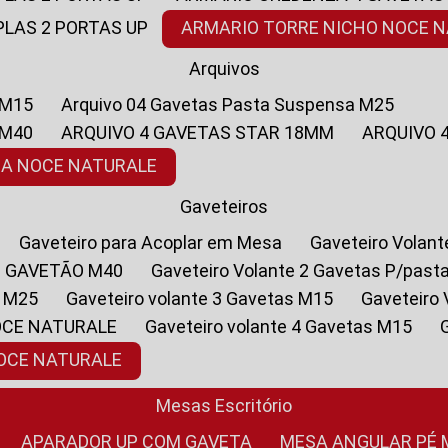
PLAS 2 PORTAS UP
ARMARIO TORRE NICHO NOCE 
Arquivos
 M15
Arquivo 04 Gavetas Pasta Suspensa M25
 M40
ARQUIVO 4 GAVETAS STAR 18MM
ARQUIVO
SA NOCE NATURALE
Gaveteiros
Gaveteiro para Acoplar em Mesa
Gaveteiro Volan
1 GAVETÃO M40
Gaveteiro Volante 2 Gavetas P/past
a M25
Gaveteiro volante 3 Gavetas M15
Gaveteir
OCE NATURALE
Gaveteiro volante 4 Gavetas M15
NOCE NATURALE
Mesas Escritório
APARADOR UP COM GAVETA
MESA ANGULAR PÉ