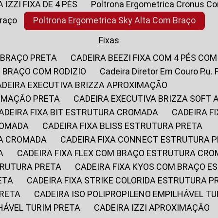
A IZZI FIXA DE 4 PÉS
Poltrona Ergometrica Cronus C
Braço
Poltrona Ergometrica Sky Alta Com Braço
Fixas
 BRAÇO PRETA
CADEIRA BEEZI FIXA COM 4 PÉS CO
OM BRAÇO COM RODIZIO
Cadeira Diretor Em Couro P.u. 
CADEIRA EXECUTIVA BRIZZA APROXIMAÇÃO
XIMAÇÃO PRETA
CADEIRA EXECUTIVA BRIZZA SOFT
CADEIRA FIXA BIT ESTRUTURA CROMADA
CADEIRA 
CROMADA
CADEIRA FIXA BLISS ESTRUTURA PRETA
RA CROMADA
CADEIRA FIXA CONNECT ESTRUTURA 
A
CADEIRA FIXA FLEX COM BRAÇO ESTRUTURA CR
STRUTURA PRETA
CADEIRA FIXA KYOS COM BRAÇO 
ETA
CADEIRA FIXA STRIKE COLORIDA ESTRUTURA P
PRETA
CADEIRA ISO POLIPROPILENO EMPILHÁVEL T
LHÁVEL TURIM PRETA
CADEIRA IZZI APROXIMAÇÃO