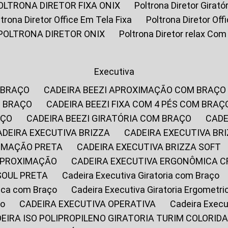
POLTRONA DIRETOR FIXA ONIX
Poltrona Diretor Gira
oltrona Diretor Office Em Tela Fixa
Poltrona Diretor Of
POLTRONA DIRETOR ONIX
Poltrona Diretor relax Co
Executiva
 BRAÇO
CADEIRA BEEZI APROXIMAÇÃO COM BRAÇO
M BRAÇO
CADEIRA BEEZI FIXA COM 4 PÉS COM BRAÇ
AÇO
CADEIRA BEEZI GIRATÓRIA COM BRAÇO
CAD
CADEIRA EXECUTIVA BRIZZA
CADEIRA EXECUTIVA B
XIMAÇÃO PRETA
CADEIRA EXECUTIVA BRIZZA SOFT
 APROXIMAÇÃO
CADEIRA EXECUTIVA ERGONÔMICA 
SOUL PRETA
Cadeira Executiva Giratoria com Braço
rica com Braço
Cadeira Executiva Giratoria Ergometr
ço
CADEIRA EXECUTIVA OPERATIVA
Cadeira Execu
DEIRA ISO POLIPROPILENO GIRATORIA TURIM COLORID