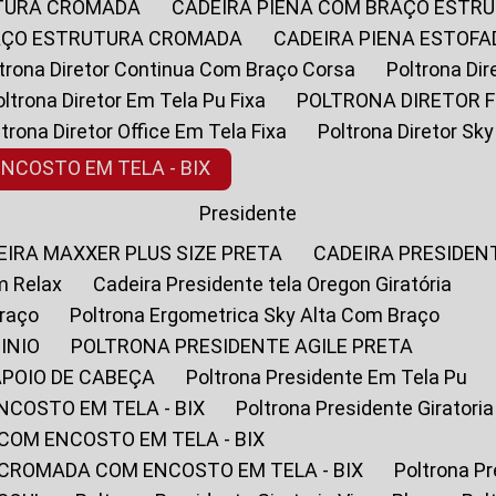
UTURA CROMADA
CADEIRA PIENA COM BRAÇO ESTR
RAÇO ESTRUTURA CROMADA
CADEIRA PIENA ESTO
oltrona Diretor Continua Com Braço Corsa
Poltrona D
Poltrona Diretor Em Tela Pu Fixa
POLTRONA DIRETOR F
oltrona Diretor Office Em Tela Fixa
Poltrona Diretor S
ENCOSTO EM TELA - BIX
Presidente
DEIRA MAXXER PLUS SIZE PRETA
CADEIRA PRESIDEN
m Relax
Cadeira Presidente tela Oregon Giratória
Braço
Poltrona Ergometrica Sky Alta Com Braço
INIO
POLTRONA PRESIDENTE AGILE PRETA
APOIO DE CABEÇA
Poltrona Presidente Em Tela Pu
NCOSTO EM TELA - BIX
Poltrona Presidente Giratori
COM ENCOSTO EM TELA - BIX
 CROMADA COM ENCOSTO EM TELA - BIX
Poltrona P