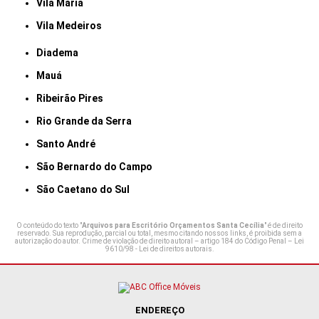
Vila Maria
Vila Medeiros
Diadema
Mauá
Ribeirão Pires
Rio Grande da Serra
Santo André
São Bernardo do Campo
São Caetano do Sul
O conteúdo do texto "
Arquivos para Escritório Orçamentos Santa Cecília
" é de direito
reservado. Sua reprodução, parcial ou total, mesmo citando nossos links, é proibida sem a
autorização do autor. Crime de violação de direito autoral – artigo 184 do Código Penal –
Lei
9610/98 - Lei de direitos autorais
.
ENDEREÇO