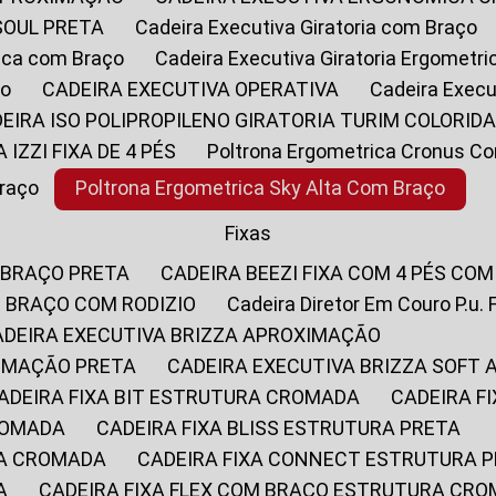
SOUL PRETA
Cadeira Executiva Giratoria com Braço
rica com Braço
Cadeira Executiva Giratoria Ergometr
ço
CADEIRA EXECUTIVA OPERATIVA
Cadeira Execu
DEIRA ISO POLIPROPILENO GIRATORIA TURIM COLORID
A IZZI FIXA DE 4 PÉS
Poltrona Ergometrica Cronus C
Braço
Poltrona Ergometrica Sky Alta Com Braço
Fixas
 BRAÇO PRETA
CADEIRA BEEZI FIXA COM 4 PÉS CO
OM BRAÇO COM RODIZIO
Cadeira Diretor Em Couro P.u. 
CADEIRA EXECUTIVA BRIZZA APROXIMAÇÃO
XIMAÇÃO PRETA
CADEIRA EXECUTIVA BRIZZA SOFT
CADEIRA FIXA BIT ESTRUTURA CROMADA
CADEIRA 
CROMADA
CADEIRA FIXA BLISS ESTRUTURA PRETA
RA CROMADA
CADEIRA FIXA CONNECT ESTRUTURA 
A
CADEIRA FIXA FLEX COM BRAÇO ESTRUTURA CR