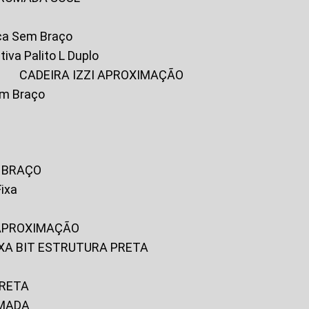
ica Sem Braço
tiva Palito L Duplo
A
CADEIRA IZZI APROXIMAÇÃO
om Braço
M BRAÇO
Fixa
 APROXIMAÇÃO
FIXA BIT ESTRUTURA PRETA
PRETA
OMADA