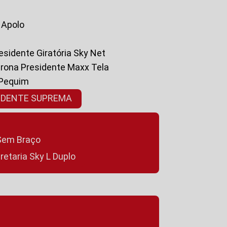
a Apolo
residente Giratória Sky Net
ltrona Presidente Maxx Tela
 Pequim
SIDENTE SUPREMA
a Sem Braço
cretaria Sky L Duplo