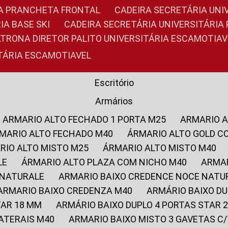
RIA PRANCHETA FRONTAL
CADEIRA SECRETÁRIA UNI
IA BASE SKI
CADEIRA SECRETÁRIA UNIVERSITÁRI
OLTRONA DIRETOR PALITO UNIVERSITÁRIA ESCAMOTIAV
ITÁRIA ESCAMOTIAVEL
Escritório
Armários
ARMARIO ALTO FECHADO 1 PORTA M25
ARMARIO 
RMARIO ALTO FECHADO M40
ÁRMARIO ALTO GOLD C
ARIO ALTO MISTO M25
ÁRMARIO ALTO MISTO M40
LE
ÁRMARIO ALTO PLAZA COM NICHO M40
ARMA
 NATURALE
ARMARIO BAIXO CREDENCE NOCE NATU
ARMARIO BAIXO CREDENZA M40
ARMÁRIO BAIXO D
TAR 18 MM
ARMÁRIO BAIXO DUPLO 4 PORTAS STAR
LATERAIS M40
ARMARIO BAIXO MISTO 3 GAVETAS 