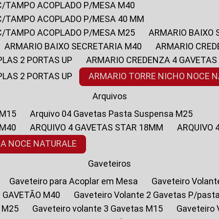
 C/TAMPO ACOPLADO P/MESA M40
 C/TAMPO ACOPLADO P/MESA 40 MM
 C/TAMPO ACOPLADO P/MESA M25
ARMARIO BAIXO
ARMARIO BAIXO SECRETARIA M40
ARMARIO CRED
PLAS 2 PORTAS UP
ARMARIO CREDENZA 4 GAVETAS
PLAS 2 PORTAS UP
ARMARIO TORRE NICHO NOCE 
Arquivos
 M15
Arquivo 04 Gavetas Pasta Suspensa M25
 M40
ARQUIVO 4 GAVETAS STAR 18MM
ARQUIVO
SA NOCE NATURALE
Gaveteiros
Gaveteiro para Acoplar em Mesa
Gaveteiro Volan
1 GAVETÃO M40
Gaveteiro Volante 2 Gavetas P/past
a M25
Gaveteiro volante 3 Gavetas M15
Gaveteir