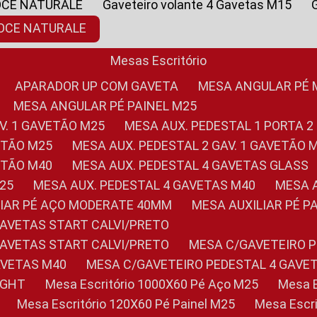
OCE NATURALE
Gaveteiro volante 4 Gavetas M15
NOCE NATURALE
Mesas Escritório
APARADOR UP COM GAVETA
MESA ANGULAR PÉ
MESA ANGULAR PÉ PAINEL M25
AV. 1 GAVETÃO M25
MESA AUX. PEDESTAL 1 PORTA 2
VETÃO M25
MESA AUX. PEDESTAL 2 GAV. 1 GAVETÃO 
VETÃO M40
MESA AUX. PEDESTAL 4 GAVETAS GLASS
M25
MESA AUX. PEDESTAL 4 GAVETAS M40
MESA
ILIAR PÉ AÇO MODERATE 40MM
MESA AUXILIAR PÉ 
GAVETAS START CALVI/PRETO
GAVETAS START CALVI/PRETO
MESA C/GAVETEIRO 
AVETAS M40
MESA C/GAVETEIRO PEDESTAL 4 GAVE
LIGHT
Mesa Escritório 1000X60 Pé Aço M25
Mesa
Mesa Escritório 120X60 Pé Painel M25
Mesa Esc