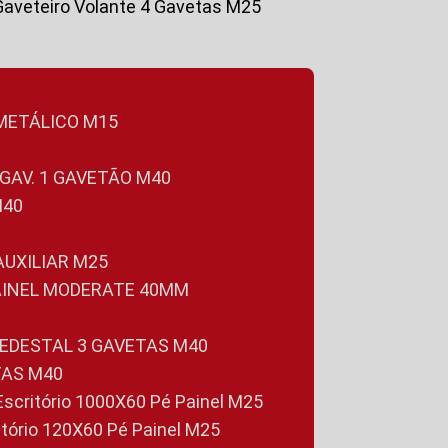
Gaveteiro Volante 4 Gavetas M25
 METÁLICO M15
 GAV. 1 GAVETÃO M40
M40
 AUXILIAR M25
PAINEL MODERATE 40MM
PEDESTAL 3 GAVETAS M40
TAS M40
 Escritório 1000X60 Pé Painel M25
ritório 120X60 Pé Painel M25