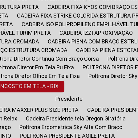
STRUTURA PRETA
CADEIRA FIXA KYOS COM BRAÇO 
ETA
CADEIRA FIXA STRIKE COLORIDA ESTRUTURA P
PRETA
CADEIRA ISO POLIPROPILENO EMPILHÁVEL T
LHÁVEL TURIM PRETA
CADEIRA IZZI APROXIMAÇÃO
UTURA CROMADA
CADEIRA PIENA COM BRAÇO ESTR
RAÇO ESTRUTURA CROMADA
CADEIRA PIENA ESTO
oltrona Diretor Continua Com Braço Corsa
Poltrona D
Poltrona Diretor Em Tela Pu Fixa
POLTRONA DIRETOR F
oltrona Diretor Office Em Tela Fixa
Poltrona Diretor S
ENCOSTO EM TELA - BIX
Presidente
DEIRA MAXXER PLUS SIZE PRETA
CADEIRA PRESIDEN
m Relax
Cadeira Presidente tela Oregon Giratória
Braço
Poltrona Ergometrica Sky Alta Com Braço
INIO
POLTRONA PRESIDENTE AGILE PRETA