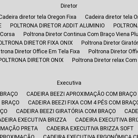
Diretor
Cadeira diretor tela Oregon Fixa
Cadeira diretor tela 
E
POLTRONA DIRETOR ADDIT ALUMINIO
POLTRON
 Corsa
Poltrona Diretor Continua Com Braço Viena Pl
POLTRONA DIRETOR FIXA ONIX
Poltrona Diretor Gira
oltrona Diretor Office Em Tela Fixa
Poltrona Diretor Of
POLTRONA DIRETOR ONIX
Poltrona Diretor relax Co
Executiva
 BRAÇO
CADEIRA BEEZI APROXIMAÇÃO COM BRAÇO
M BRAÇO
CADEIRA BEEZI FIXA COM 4 PÉS COM BRAÇ
AÇO
CADEIRA BEEZI GIRATÓRIA COM BRAÇO
CAD
CADEIRA EXECUTIVA BRIZZA
CADEIRA EXECUTIVA B
XIMAÇÃO PRETA
CADEIRA EXECUTIVA BRIZZA SOFT
 APROXIMAÇÃO
CADEIRA EXECUTIVA ERGONÔMICA 