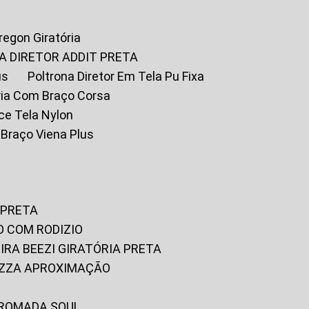
Oregon Giratória
A DIRETOR ADDIT PRETA
us
Poltrona Diretor Em Tela Pu Fixa
tória Com Braço Corsa
fice Tela Nylon
m Braço Viena Plus
 PRETA
O COM RODIZIO
EIRA BEEZI GIRATÓRIA PRETA
RIZZA APROXIMAÇÃO
CROMADA SOUL