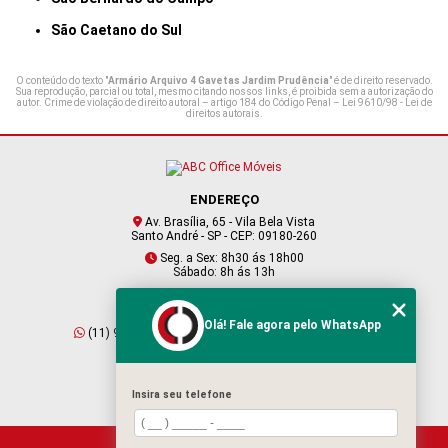
São Caetano do Sul
O conteúdo do texto "
Armário Arquivo 4 Gavetas Jardim Prudência
" é de direito reservado.
Sua reprodução, parcial ou total, mesmo citando nossos links, é proibida sem a autorização do
autor. Crime de violação de direito autoral – artigo 184 do Código Penal –
Lei 9610/98 - Lei de
direitos autorais
.
ENDEREÇO
Av. Brasília, 65 - Vila Bela Vista
Santo André - SP - CEP: 09180-260
Seg. a Sex: 8h30 ás 18h00
Sábado: 8h ás 13h
CONTATO
Olá! Fale agora pelo WhatsApp
(11) 95409-2229
(11) 4901-6045
vendas@abcofficemoveis.com.br
Insira seu telefone