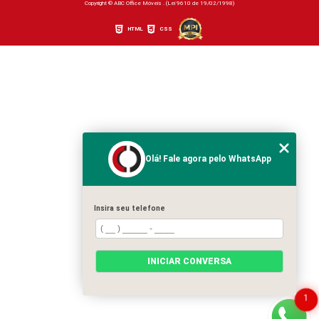
Copyright © ABC Office Móveis . (Lei 9610 de 19/02/1998)
HTML
CSS
Olá! Fale agora pelo WhatsApp
Insira seu telefone
INICIAR CONVERSA
1