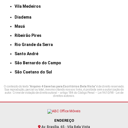
Vila Medeiros
Diadema
Mauá
Ribeirão Pires
Rio Grande da Serra
Santo André
São Bernardo do Campo
São Caetano do Sul
O conteúdo do texto "
Arquivo 4 Gavetas para Escritórios Bela Vista
" é de direito reservado.
Sua reprodução, parcial ou total, mesmo citando nossos links, é proibida sem a autorização do
autor. Crime de violação de direito autoral – artigo 184 do Código Penal –
Lei 9610/98 - Lei de
direitos autorais
.
ENDEREÇO
Av. Brasília, 65 - Vila Bela Vista