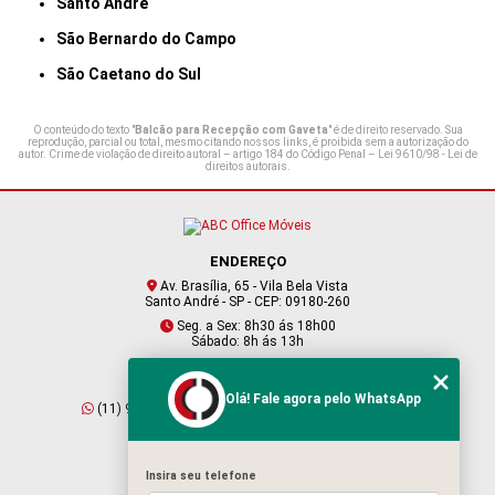
Santo André
São Bernardo do Campo
São Caetano do Sul
O conteúdo do texto "
Balcão para Recepção com Gaveta
" é de direito reservado. Sua
reprodução, parcial ou total, mesmo citando nossos links, é proibida sem a autorização do
autor. Crime de violação de direito autoral – artigo 184 do Código Penal –
Lei 9610/98 - Lei de
direitos autorais
.
ENDEREÇO
Av. Brasília, 65 - Vila Bela Vista
Santo André - SP - CEP: 09180-260
Seg. a Sex: 8h30 ás 18h00
Sábado: 8h ás 13h
CONTATO
Olá! Fale agora pelo WhatsApp
(11) 95409-2229
(11) 4901-6045
vendas@abcofficemoveis.com.br
Insira seu telefone