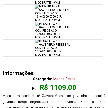
Informações
Categoria:
Mesas Retas
R$ 1109.00
Por:
Mesa para escritório c/ GavetasMesa com gaveteiro pedestal 4
gavetas, tampo engrossado 40 mm,travessa 15mm, pés aço
50x30Altura 0,75 mLargura 1,346 mProfundidade 0,60 mPeso 40