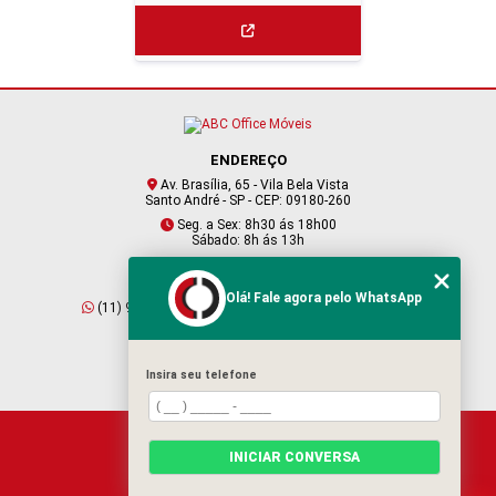
ENDEREÇO
Av. Brasília, 65 - Vila Bela Vista
Santo André - SP - CEP: 09180-260
Seg. a Sex: 8h30 ás 18h00
Sábado: 8h ás 13h
CONTATO
Olá! Fale agora pelo WhatsApp
(11) 95409-2229
(11) 4901-6045
vendas@abcofficemoveis.com.br
Insira seu telefone
HOME
INICIAR CONVERSA
SOBRE NÓS
PRODUTOS