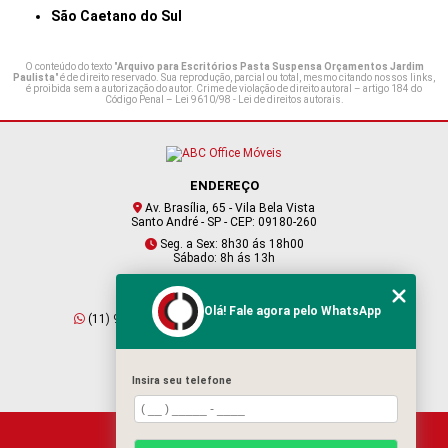
São Caetano do Sul
O conteúdo do texto "
Arquivo para Escritórios Pasta Suspensa Orçamentos Jardim
Paulista
" é de direito reservado. Sua reprodução, parcial ou total, mesmo citando nossos links,
é proibida sem a autorização do autor. Crime de violação de direito autoral – artigo 184 do
Código Penal –
Lei 9610/98 - Lei de direitos autorais
.
ENDEREÇO
Av. Brasília, 65 - Vila Bela Vista
Santo André - SP - CEP: 09180-260
Seg. a Sex: 8h30 ás 18h00
Sábado: 8h ás 13h
CONTATO
Olá! Fale agora pelo WhatsApp
(11) 95409-2229
(11) 4901-6045
vendas@abcofficemoveis.com.br
Insira seu telefone
HOME