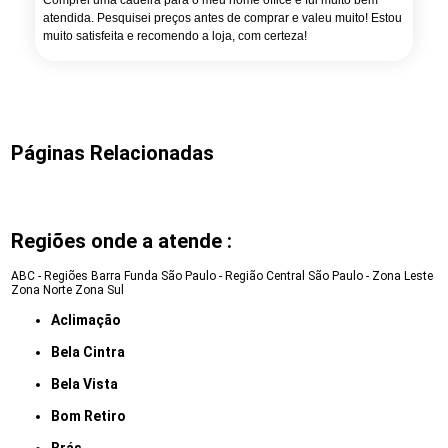
Comprei uma cadeira para o meu home office e fui muito bem
atendida. Pesquisei preços antes de comprar e valeu muito! Estou
muito satisfeita e recomendo a loja, com certeza!
Páginas Relacionadas
Regiões onde a atende :
ABC - Regiões
Barra Funda
São Paulo - Região Central
São Paulo - Zona Leste
Zona Norte
Zona Sul
Aclimação
Bela Cintra
Bela Vista
Bom Retiro