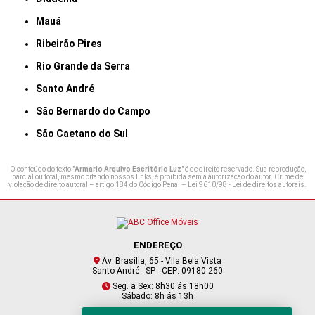
Mauá
Ribeirão Pires
Rio Grande da Serra
Santo André
São Bernardo do Campo
São Caetano do Sul
O conteúdo do texto "
Armario Arquivo Escritório Luz
" é de direito reservado. Sua reprodução,
parcial ou total, mesmo citando nossos links, é proibida sem a autorização do autor. Crime de
violação de direito autoral – artigo 184 do Código Penal –
Lei 9610/98 - Lei de direitos autorais
.
ENDEREÇO
Av. Brasília, 65 - Vila Bela Vista
Santo André - SP - CEP: 09180-260
Seg. a Sex: 8h30 ás 18h00
Sábado: 8h ás 13h