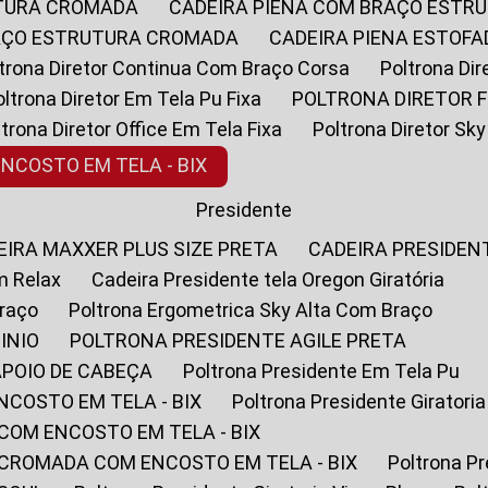
UTURA CROMADA
CADEIRA PIENA COM BRAÇO ESTR
RAÇO ESTRUTURA CROMADA
CADEIRA PIENA ESTO
oltrona Diretor Continua Com Braço Corsa
Poltrona D
Poltrona Diretor Em Tela Pu Fixa
POLTRONA DIRETOR F
oltrona Diretor Office Em Tela Fixa
Poltrona Diretor S
ENCOSTO EM TELA - BIX
Presidente
DEIRA MAXXER PLUS SIZE PRETA
CADEIRA PRESIDEN
m Relax
Cadeira Presidente tela Oregon Giratória
Braço
Poltrona Ergometrica Sky Alta Com Braço
INIO
POLTRONA PRESIDENTE AGILE PRETA
APOIO DE CABEÇA
Poltrona Presidente Em Tela Pu
NCOSTO EM TELA - BIX
Poltrona Presidente Giratori
COM ENCOSTO EM TELA - BIX
 CROMADA COM ENCOSTO EM TELA - BIX
Poltrona P