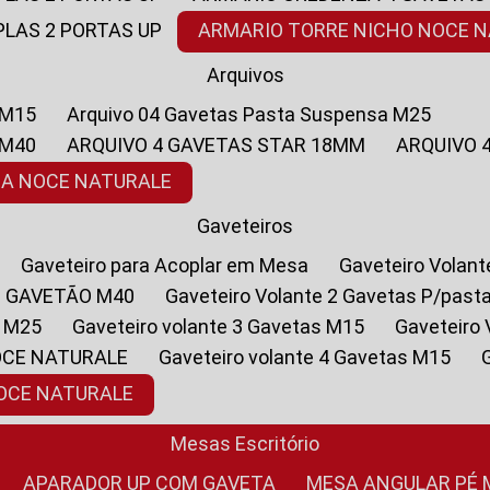
PLAS 2 PORTAS UP
ARMARIO TORRE NICHO NOCE 
Arquivos
 M15
Arquivo 04 Gavetas Pasta Suspensa M25
 M40
ARQUIVO 4 GAVETAS STAR 18MM
ARQUIVO
SA NOCE NATURALE
Gaveteiros
Gaveteiro para Acoplar em Mesa
Gaveteiro Volan
1 GAVETÃO M40
Gaveteiro Volante 2 Gavetas P/past
a M25
Gaveteiro volante 3 Gavetas M15
Gaveteir
OCE NATURALE
Gaveteiro volante 4 Gavetas M15
NOCE NATURALE
Mesas Escritório
APARADOR UP COM GAVETA
MESA ANGULAR PÉ