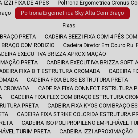
A IZZI FIXA DE 4 PÉS
Poltrona Ergometrica Cronus C
Braço
Poltrona Ergometrica Sky Alta Com Braço
Fixas
 BRAÇO PRETA
CADEIRA BEEZI FIXA COM 4 PÉS CO
OM BRAÇO COM RODIZIO
Cadeira Diretor Em Couro P.u. 
CADEIRA EXECUTIVA BRIZZA APROXIMAÇÃO
XIMAÇÃO PRETA
CADEIRA EXECUTIVA BRIZZA SOFT
CADEIRA FIXA BIT ESTRUTURA CROMADA
CADEIRA 
CROMADA
CADEIRA FIXA BLISS ESTRUTURA PRETA
RA CROMADA
CADEIRA FIXA CONNECT ESTRUTURA 
A
CADEIRA FIXA FLEX COM BRAÇO ESTRUTURA CR
STRUTURA PRETA
CADEIRA FIXA KYOS COM BRAÇO 
ETA
CADEIRA FIXA STRIKE COLORIDA ESTRUTURA P
PRETA
CADEIRA ISO POLIPROPILENO EMPILHÁVEL T
LHÁVEL TURIM PRETA
CADEIRA IZZI APROXIMAÇÃO