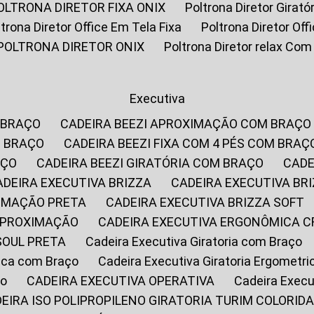
POLTRONA DIRETOR FIXA ONIX
Poltrona Diretor Gira
oltrona Diretor Office Em Tela Fixa
Poltrona Diretor Of
POLTRONA DIRETOR ONIX
Poltrona Diretor relax Co
Executiva
 BRAÇO
CADEIRA BEEZI APROXIMAÇÃO COM BRAÇO
M BRAÇO
CADEIRA BEEZI FIXA COM 4 PÉS COM BRAÇ
AÇO
CADEIRA BEEZI GIRATÓRIA COM BRAÇO
CAD
CADEIRA EXECUTIVA BRIZZA
CADEIRA EXECUTIVA B
XIMAÇÃO PRETA
CADEIRA EXECUTIVA BRIZZA SOFT
 APROXIMAÇÃO
CADEIRA EXECUTIVA ERGONÔMICA 
SOUL PRETA
Cadeira Executiva Giratoria com Braço
rica com Braço
Cadeira Executiva Giratoria Ergometr
ço
CADEIRA EXECUTIVA OPERATIVA
Cadeira Execu
DEIRA ISO POLIPROPILENO GIRATORIA TURIM COLORID