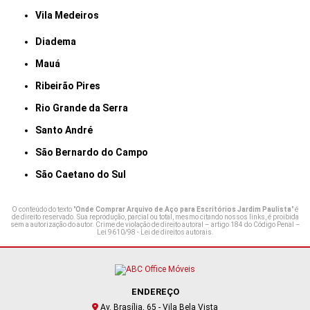
Vila Medeiros
Diadema
Mauá
Ribeirão Pires
Rio Grande da Serra
Santo André
São Bernardo do Campo
São Caetano do Sul
O conteúdo do texto "
Onde Comprar Arquivo de Aço para Escritórios Jardim Paulista
" é
de direito reservado. Sua reprodução, parcial ou total, mesmo citando nossos links, é proibida
sem a autorização do autor. Crime de violação de direito autoral – artigo 184 do Código Penal –
Lei 9610/98 - Lei de direitos autorais
.
ENDEREÇO
Av. Brasília, 65 - Vila Bela Vista