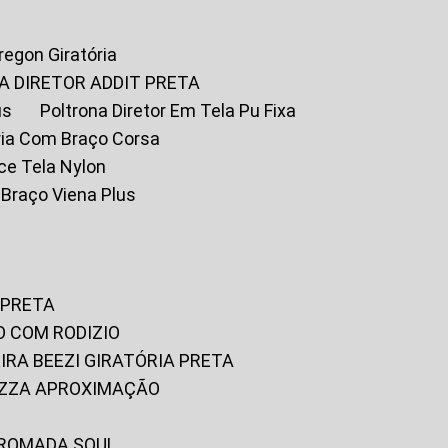
Oregon Giratória
A DIRETOR ADDIT PRETA
us
Poltrona Diretor Em Tela Pu Fixa
tória Com Braço Corsa
fice Tela Nylon
m Braço Viena Plus
 PRETA
O COM RODIZIO
EIRA BEEZI GIRATÓRIA PRETA
RIZZA APROXIMAÇÃO
CROMADA SOUL