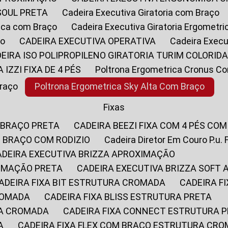
SOUL PRETA
Cadeira Executiva Giratoria com Braço
rica com Braço
Cadeira Executiva Giratoria Ergometr
ço
CADEIRA EXECUTIVA OPERATIVA
Cadeira Execu
DEIRA ISO POLIPROPILENO GIRATORIA TURIM COLORID
A IZZI FIXA DE 4 PÉS
Poltrona Ergometrica Cronus C
Braço
Poltrona Ergometrica Sky Alta Com Braço
Fixas
 BRAÇO PRETA
CADEIRA BEEZI FIXA COM 4 PÉS CO
OM BRAÇO COM RODIZIO
Cadeira Diretor Em Couro P.u. 
CADEIRA EXECUTIVA BRIZZA APROXIMAÇÃO
XIMAÇÃO PRETA
CADEIRA EXECUTIVA BRIZZA SOFT
CADEIRA FIXA BIT ESTRUTURA CROMADA
CADEIRA 
CROMADA
CADEIRA FIXA BLISS ESTRUTURA PRETA
RA CROMADA
CADEIRA FIXA CONNECT ESTRUTURA 
A
CADEIRA FIXA FLEX COM BRAÇO ESTRUTURA CR