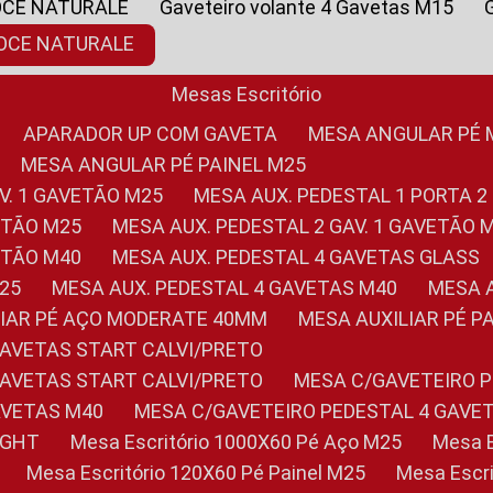
OCE NATURALE
Gaveteiro volante 4 Gavetas M15
NOCE NATURALE
Mesas Escritório
APARADOR UP COM GAVETA
MESA ANGULAR PÉ
MESA ANGULAR PÉ PAINEL M25
AV. 1 GAVETÃO M25
MESA AUX. PEDESTAL 1 PORTA 2
VETÃO M25
MESA AUX. PEDESTAL 2 GAV. 1 GAVETÃO 
VETÃO M40
MESA AUX. PEDESTAL 4 GAVETAS GLASS
M25
MESA AUX. PEDESTAL 4 GAVETAS M40
MESA
ILIAR PÉ AÇO MODERATE 40MM
MESA AUXILIAR PÉ 
GAVETAS START CALVI/PRETO
GAVETAS START CALVI/PRETO
MESA C/GAVETEIRO 
AVETAS M40
MESA C/GAVETEIRO PEDESTAL 4 GAVE
LIGHT
Mesa Escritório 1000X60 Pé Aço M25
Mesa
Mesa Escritório 120X60 Pé Painel M25
Mesa Esc