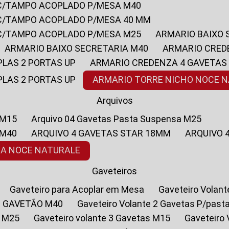
 C/TAMPO ACOPLADO P/MESA M40
 C/TAMPO ACOPLADO P/MESA 40 MM
 C/TAMPO ACOPLADO P/MESA M25
ARMARIO BAIXO
ARMARIO BAIXO SECRETARIA M40
ARMARIO CRED
PLAS 2 PORTAS UP
ARMARIO CREDENZA 4 GAVETAS
PLAS 2 PORTAS UP
ARMARIO TORRE NICHO NOCE 
Arquivos
 M15
Arquivo 04 Gavetas Pasta Suspensa M25
 M40
ARQUIVO 4 GAVETAS STAR 18MM
ARQUIVO
SA NOCE NATURALE
Gaveteiros
Gaveteiro para Acoplar em Mesa
Gaveteiro Volan
1 GAVETÃO M40
Gaveteiro Volante 2 Gavetas P/past
a M25
Gaveteiro volante 3 Gavetas M15
Gaveteir