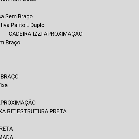
ica Sem Braço
tiva Palito L Duplo
A
CADEIRA IZZI APROXIMAÇÃO
om Braço
M BRAÇO
Fixa
 APROXIMAÇÃO
FIXA BIT ESTRUTURA PRETA
PRETA
OMADA