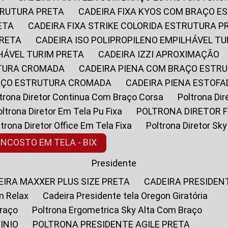
STRUTURA PRETA
CADEIRA FIXA KYOS COM BRAÇO 
ETA
CADEIRA FIXA STRIKE COLORIDA ESTRUTURA P
PRETA
CADEIRA ISO POLIPROPILENO EMPILHÁVEL T
LHÁVEL TURIM PRETA
CADEIRA IZZI APROXIMAÇÃO
UTURA CROMADA
CADEIRA PIENA COM BRAÇO ESTR
RAÇO ESTRUTURA CROMADA
CADEIRA PIENA ESTO
oltrona Diretor Continua Com Braço Corsa
Poltrona D
Poltrona Diretor Em Tela Pu Fixa
POLTRONA DIRETOR F
oltrona Diretor Office Em Tela Fixa
Poltrona Diretor S
ENCOSTO EM TELA - BIX
Presidente
DEIRA MAXXER PLUS SIZE PRETA
CADEIRA PRESIDEN
m Relax
Cadeira Presidente tela Oregon Giratória
Braço
Poltrona Ergometrica Sky Alta Com Braço
INIO
POLTRONA PRESIDENTE AGILE PRETA