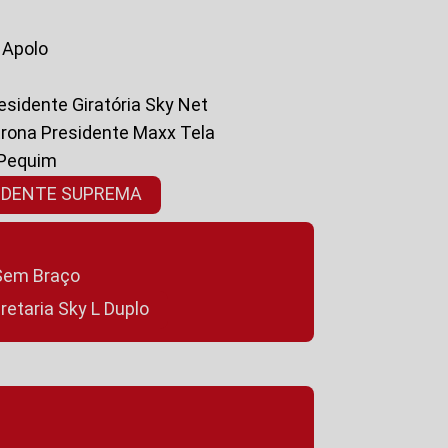
a Apolo
residente Giratória Sky Net
ltrona Presidente Maxx Tela
 Pequim
SIDENTE SUPREMA
a Sem Braço
cretaria Sky L Duplo