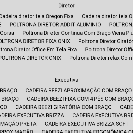
Diretor
Cadeira diretor tela Oregon Fixa
Cadeira diretor tela 
E
POLTRONA DIRETOR ADDIT ALUMINIO
POLTRON
 Corsa
Poltrona Diretor Continua Com Braço Viena Pl
POLTRONA DIRETOR FIXA ONIX
Poltrona Diretor Gira
oltrona Diretor Office Em Tela Fixa
Poltrona Diretor Of
POLTRONA DIRETOR ONIX
Poltrona Diretor relax Co
Executiva
 BRAÇO
CADEIRA BEEZI APROXIMAÇÃO COM BRAÇO
M BRAÇO
CADEIRA BEEZI FIXA COM 4 PÉS COM BRAÇ
AÇO
CADEIRA BEEZI GIRATÓRIA COM BRAÇO
CAD
CADEIRA EXECUTIVA BRIZZA
CADEIRA EXECUTIVA B
XIMAÇÃO PRETA
CADEIRA EXECUTIVA BRIZZA SOFT
 APROXIMAÇÃO
CADEIRA EXECUTIVA ERGONÔMICA 