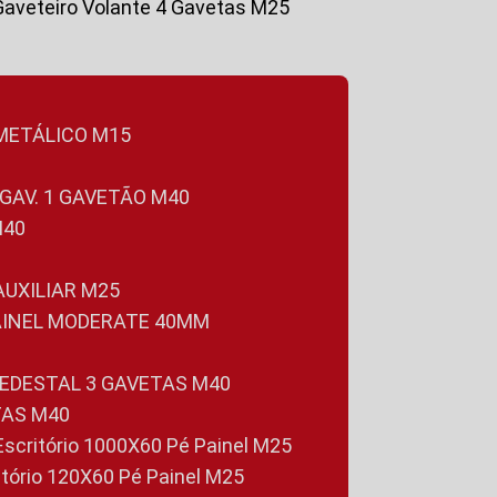
Gaveteiro Volante 4 Gavetas M25
 METÁLICO M15
 GAV. 1 GAVETÃO M40
M40
 AUXILIAR M25
PAINEL MODERATE 40MM
PEDESTAL 3 GAVETAS M40
TAS M40
 Escritório 1000X60 Pé Painel M25
ritório 120X60 Pé Painel M25