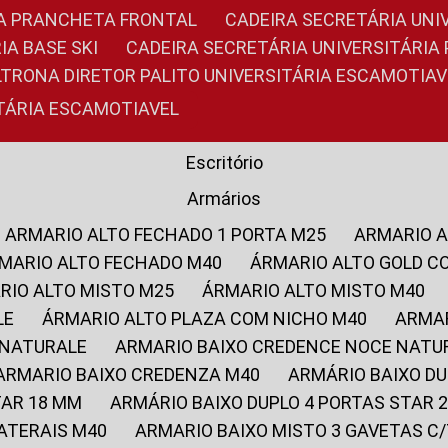
RIA PRANCHETA FRONTAL
CADEIRA SECRETÁRIA UNI
IA BASE SKI
CADEIRA SECRETÁRIA UNIVERSITÁRI
OLTRONA DIRETOR PALITO UNIVERSITÁRIA ESCAMOTIAV
ITÁRIA ESCAMOTIAVEL
Escritório
Armários
ARMARIO ALTO FECHADO 1 PORTA M25
ARMARIO 
RMARIO ALTO FECHADO M40
ÁRMARIO ALTO GOLD C
ARIO ALTO MISTO M25
ÁRMARIO ALTO MISTO M40
LE
ÁRMARIO ALTO PLAZA COM NICHO M40
ARMA
 NATURALE
ARMARIO BAIXO CREDENCE NOCE NATU
ARMARIO BAIXO CREDENZA M40
ARMÁRIO BAIXO D
TAR 18 MM
ARMÁRIO BAIXO DUPLO 4 PORTAS STAR
LATERAIS M40
ARMARIO BAIXO MISTO 3 GAVETAS 