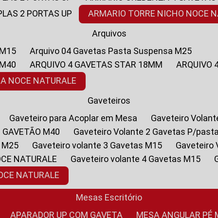
PLAS 2 PORTAS UP
ARMARIO TORRE NICHO NOCE 
Arquivos
 M15
Arquivo 04 Gavetas Pasta Suspensa M25
 M40
ARQUIVO 4 GAVETAS STAR 18MM
ARQUIVO
SA NOCE NATURALE
Gaveteiros
Gaveteiro para Acoplar em Mesa
Gaveteiro Volan
1 GAVETÃO M40
Gaveteiro Volante 2 Gavetas P/past
a M25
Gaveteiro volante 3 Gavetas M15
Gaveteir
OCE NATURALE
Gaveteiro volante 4 Gavetas M15
NOCE NATURALE
Mesas Escritório
APARADOR UP COM GAVETA
MESA ANGULAR PÉ