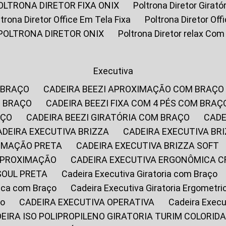
POLTRONA DIRETOR FIXA ONIX
Poltrona Diretor Gira
oltrona Diretor Office Em Tela Fixa
Poltrona Diretor Of
POLTRONA DIRETOR ONIX
Poltrona Diretor relax Co
Executiva
 BRAÇO
CADEIRA BEEZI APROXIMAÇÃO COM BRAÇO
M BRAÇO
CADEIRA BEEZI FIXA COM 4 PÉS COM BRAÇ
AÇO
CADEIRA BEEZI GIRATÓRIA COM BRAÇO
CAD
CADEIRA EXECUTIVA BRIZZA
CADEIRA EXECUTIVA B
XIMAÇÃO PRETA
CADEIRA EXECUTIVA BRIZZA SOFT
 APROXIMAÇÃO
CADEIRA EXECUTIVA ERGONÔMICA 
SOUL PRETA
Cadeira Executiva Giratoria com Braço
rica com Braço
Cadeira Executiva Giratoria Ergometr
ço
CADEIRA EXECUTIVA OPERATIVA
Cadeira Execu
DEIRA ISO POLIPROPILENO GIRATORIA TURIM COLORID