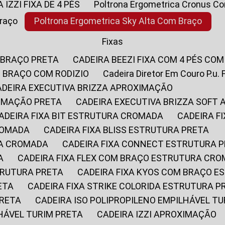
A IZZI FIXA DE 4 PÉS
Poltrona Ergometrica Cronus C
Braço
Poltrona Ergometrica Sky Alta Com Braço
Fixas
 BRAÇO PRETA
CADEIRA BEEZI FIXA COM 4 PÉS CO
OM BRAÇO COM RODIZIO
Cadeira Diretor Em Couro P.u. 
CADEIRA EXECUTIVA BRIZZA APROXIMAÇÃO
XIMAÇÃO PRETA
CADEIRA EXECUTIVA BRIZZA SOFT
CADEIRA FIXA BIT ESTRUTURA CROMADA
CADEIRA 
CROMADA
CADEIRA FIXA BLISS ESTRUTURA PRETA
RA CROMADA
CADEIRA FIXA CONNECT ESTRUTURA 
A
CADEIRA FIXA FLEX COM BRAÇO ESTRUTURA CR
STRUTURA PRETA
CADEIRA FIXA KYOS COM BRAÇO 
ETA
CADEIRA FIXA STRIKE COLORIDA ESTRUTURA P
PRETA
CADEIRA ISO POLIPROPILENO EMPILHÁVEL T
LHÁVEL TURIM PRETA
CADEIRA IZZI APROXIMAÇÃO