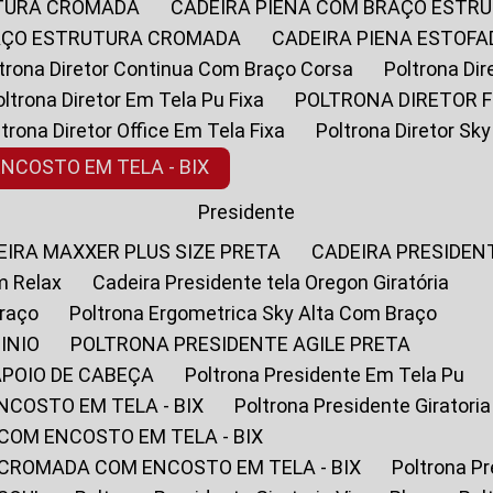
UTURA CROMADA
CADEIRA PIENA COM BRAÇO ESTR
RAÇO ESTRUTURA CROMADA
CADEIRA PIENA ESTO
oltrona Diretor Continua Com Braço Corsa
Poltrona D
Poltrona Diretor Em Tela Pu Fixa
POLTRONA DIRETOR F
oltrona Diretor Office Em Tela Fixa
Poltrona Diretor S
ENCOSTO EM TELA - BIX
Presidente
DEIRA MAXXER PLUS SIZE PRETA
CADEIRA PRESIDEN
m Relax
Cadeira Presidente tela Oregon Giratória
Braço
Poltrona Ergometrica Sky Alta Com Braço
INIO
POLTRONA PRESIDENTE AGILE PRETA
APOIO DE CABEÇA
Poltrona Presidente Em Tela Pu
NCOSTO EM TELA - BIX
Poltrona Presidente Giratori
COM ENCOSTO EM TELA - BIX
 CROMADA COM ENCOSTO EM TELA - BIX
Poltrona P