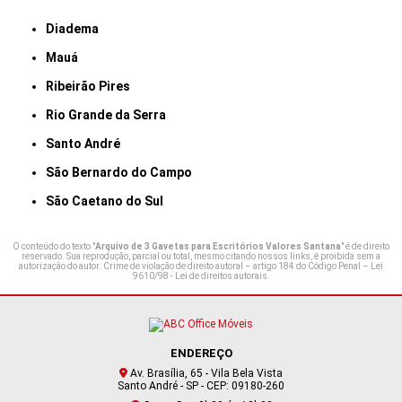
Diadema
Mauá
Ribeirão Pires
Rio Grande da Serra
Santo André
São Bernardo do Campo
São Caetano do Sul
O conteúdo do texto "
Arquivo de 3 Gavetas para Escritórios Valores Santana
" é de direito
reservado. Sua reprodução, parcial ou total, mesmo citando nossos links, é proibida sem a
autorização do autor. Crime de violação de direito autoral – artigo 184 do Código Penal –
Lei
9610/98 - Lei de direitos autorais
.
ENDEREÇO
Av. Brasília, 65 - Vila Bela Vista
Santo André - SP - CEP: 09180-260