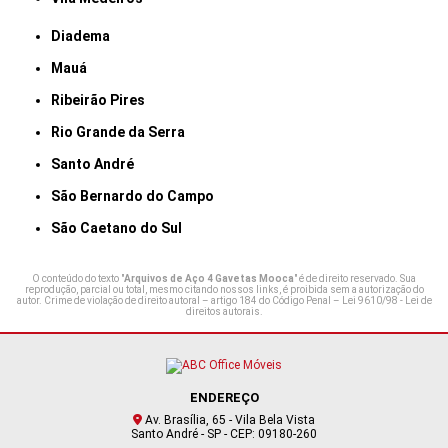
Diadema
Mauá
Ribeirão Pires
Rio Grande da Serra
Santo André
São Bernardo do Campo
São Caetano do Sul
O conteúdo do texto "
Arquivos de Aço 4 Gavetas Mooca
" é de direito reservado. Sua
reprodução, parcial ou total, mesmo citando nossos links, é proibida sem a autorização do
autor. Crime de violação de direito autoral – artigo 184 do Código Penal –
Lei 9610/98 - Lei de
direitos autorais
.
ENDEREÇO
Av. Brasília, 65 - Vila Bela Vista
Santo André - SP - CEP: 09180-260