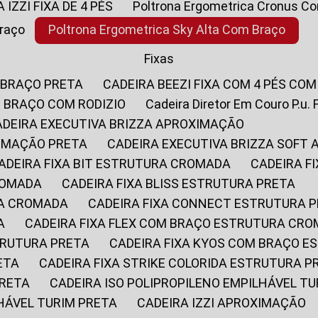
A IZZI FIXA DE 4 PÉS
Poltrona Ergometrica Cronus C
Braço
Poltrona Ergometrica Sky Alta Com Braço
Fixas
 BRAÇO PRETA
CADEIRA BEEZI FIXA COM 4 PÉS CO
OM BRAÇO COM RODIZIO
Cadeira Diretor Em Couro P.u. 
CADEIRA EXECUTIVA BRIZZA APROXIMAÇÃO
XIMAÇÃO PRETA
CADEIRA EXECUTIVA BRIZZA SOFT
CADEIRA FIXA BIT ESTRUTURA CROMADA
CADEIRA 
CROMADA
CADEIRA FIXA BLISS ESTRUTURA PRETA
RA CROMADA
CADEIRA FIXA CONNECT ESTRUTURA 
A
CADEIRA FIXA FLEX COM BRAÇO ESTRUTURA CR
STRUTURA PRETA
CADEIRA FIXA KYOS COM BRAÇO 
ETA
CADEIRA FIXA STRIKE COLORIDA ESTRUTURA P
PRETA
CADEIRA ISO POLIPROPILENO EMPILHÁVEL T
LHÁVEL TURIM PRETA
CADEIRA IZZI APROXIMAÇÃO