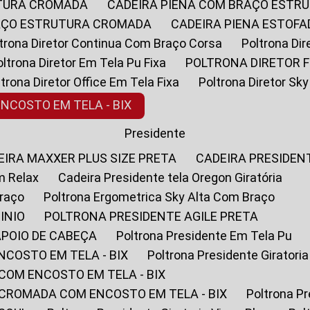
UTURA CROMADA
CADEIRA PIENA COM BRAÇO ESTR
RAÇO ESTRUTURA CROMADA
CADEIRA PIENA ESTO
oltrona Diretor Continua Com Braço Corsa
Poltrona D
Poltrona Diretor Em Tela Pu Fixa
POLTRONA DIRETOR F
oltrona Diretor Office Em Tela Fixa
Poltrona Diretor S
ENCOSTO EM TELA - BIX
Presidente
DEIRA MAXXER PLUS SIZE PRETA
CADEIRA PRESIDEN
m Relax
Cadeira Presidente tela Oregon Giratória
Braço
Poltrona Ergometrica Sky Alta Com Braço
INIO
POLTRONA PRESIDENTE AGILE PRETA
APOIO DE CABEÇA
Poltrona Presidente Em Tela Pu
NCOSTO EM TELA - BIX
Poltrona Presidente Giratori
COM ENCOSTO EM TELA - BIX
 CROMADA COM ENCOSTO EM TELA - BIX
Poltrona P