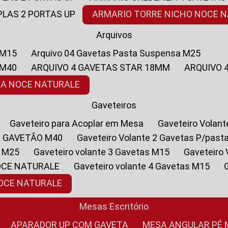
PLAS 2 PORTAS UP
ARMARIO TORRE NICHO NOCE 
Arquivos
 M15
Arquivo 04 Gavetas Pasta Suspensa M25
 M40
ARQUIVO 4 GAVETAS STAR 18MM
ARQUIVO
SA NOCE NATURALE
Gaveteiros
Gaveteiro para Acoplar em Mesa
Gaveteiro Volan
1 GAVETÃO M40
Gaveteiro Volante 2 Gavetas P/past
a M25
Gaveteiro volante 3 Gavetas M15
Gaveteir
OCE NATURALE
Gaveteiro volante 4 Gavetas M15
NOCE NATURALE
Mesas Escritório
APARADOR UP COM GAVETA
MESA ANGULAR PÉ