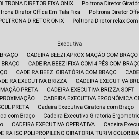
POLTRONA DIRETOR FIXA ONIX
Poltrona Diretor Gira
oltrona Diretor Office Em Tela Fixa
Poltrona Diretor Of
POLTRONA DIRETOR ONIX
Poltrona Diretor relax Co
Executiva
 BRAÇO
CADEIRA BEEZI APROXIMAÇÃO COM BRAÇO
M BRAÇO
CADEIRA BEEZI FIXA COM 4 PÉS COM BRAÇ
AÇO
CADEIRA BEEZI GIRATÓRIA COM BRAÇO
CAD
CADEIRA EXECUTIVA BRIZZA
CADEIRA EXECUTIVA B
XIMAÇÃO PRETA
CADEIRA EXECUTIVA BRIZZA SOFT
 APROXIMAÇÃO
CADEIRA EXECUTIVA ERGONÔMICA 
SOUL PRETA
Cadeira Executiva Giratoria com Braço
rica com Braço
Cadeira Executiva Giratoria Ergometr
ço
CADEIRA EXECUTIVA OPERATIVA
Cadeira Execu
DEIRA ISO POLIPROPILENO GIRATORIA TURIM COLORID