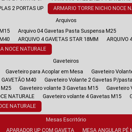
PLAS 2 PORTAS UP
ARMARIO TORRE NICHO NOCE 
Arquivos
 M15
Arquivo 04 Gavetas Pasta Suspensa M25
 M40
ARQUIVO 4 GAVETAS STAR 18MM
ARQUIVO
SA NOCE NATURALE
Gaveteiros
Gaveteiro para Acoplar em Mesa
Gaveteiro Volan
1 GAVETÃO M40
Gaveteiro Volante 2 Gavetas P/past
a M25
Gaveteiro volante 3 Gavetas M15
Gaveteir
OCE NATURALE
Gaveteiro volante 4 Gavetas M15
NOCE NATURALE
Mesas Escritório
APARADOR UP COM GAVETA
MESA ANGULAR PÉ