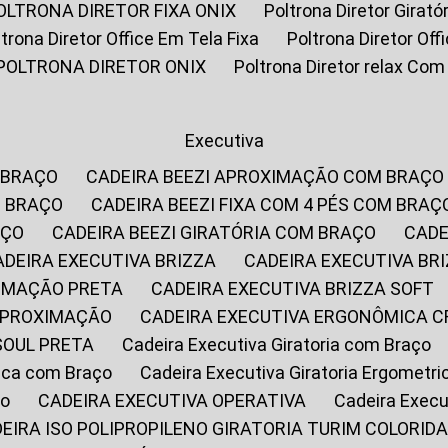
POLTRONA DIRETOR FIXA ONIX
Poltrona Diretor Gira
oltrona Diretor Office Em Tela Fixa
Poltrona Diretor Of
POLTRONA DIRETOR ONIX
Poltrona Diretor relax Co
Executiva
 BRAÇO
CADEIRA BEEZI APROXIMAÇÃO COM BRAÇO
M BRAÇO
CADEIRA BEEZI FIXA COM 4 PÉS COM BRAÇ
AÇO
CADEIRA BEEZI GIRATÓRIA COM BRAÇO
CAD
CADEIRA EXECUTIVA BRIZZA
CADEIRA EXECUTIVA B
XIMAÇÃO PRETA
CADEIRA EXECUTIVA BRIZZA SOFT
 APROXIMAÇÃO
CADEIRA EXECUTIVA ERGONÔMICA 
SOUL PRETA
Cadeira Executiva Giratoria com Braço
rica com Braço
Cadeira Executiva Giratoria Ergometr
ço
CADEIRA EXECUTIVA OPERATIVA
Cadeira Execu
DEIRA ISO POLIPROPILENO GIRATORIA TURIM COLORID