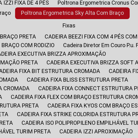
A IZZI FIXA DE 4 PÉS
Poltrona Ergometrica Cronus C
Braço
Poltrona Ergometrica Sky Alta Com Braço
Fixas
 BRAÇO PRETA
CADEIRA BEEZI FIXA COM 4 PÉS CO
OM BRAÇO COM RODIZIO
Cadeira Diretor Em Couro P.u. 
CADEIRA EXECUTIVA BRIZZA APROXIMAÇÃO
XIMAÇÃO PRETA
CADEIRA EXECUTIVA BRIZZA SOFT
CADEIRA FIXA BIT ESTRUTURA CROMADA
CADEIRA 
CROMADA
CADEIRA FIXA BLISS ESTRUTURA PRETA
RA CROMADA
CADEIRA FIXA CONNECT ESTRUTURA 
A
CADEIRA FIXA FLEX COM BRAÇO ESTRUTURA CR
STRUTURA PRETA
CADEIRA FIXA KYOS COM BRAÇO 
ETA
CADEIRA FIXA STRIKE COLORIDA ESTRUTURA P
PRETA
CADEIRA ISO POLIPROPILENO EMPILHÁVEL T
LHÁVEL TURIM PRETA
CADEIRA IZZI APROXIMAÇÃO