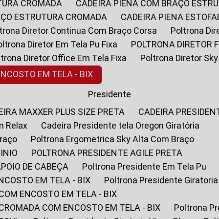
UTURA CROMADA
CADEIRA PIENA COM BRAÇO ESTR
RAÇO ESTRUTURA CROMADA
CADEIRA PIENA ESTO
oltrona Diretor Continua Com Braço Corsa
Poltrona D
Poltrona Diretor Em Tela Pu Fixa
POLTRONA DIRETOR F
oltrona Diretor Office Em Tela Fixa
Poltrona Diretor S
ENCOSTO EM TELA - BIX
Presidente
DEIRA MAXXER PLUS SIZE PRETA
CADEIRA PRESIDEN
m Relax
Cadeira Presidente tela Oregon Giratória
Braço
Poltrona Ergometrica Sky Alta Com Braço
INIO
POLTRONA PRESIDENTE AGILE PRETA
APOIO DE CABEÇA
Poltrona Presidente Em Tela Pu
NCOSTO EM TELA - BIX
Poltrona Presidente Giratori
COM ENCOSTO EM TELA - BIX
 CROMADA COM ENCOSTO EM TELA - BIX
Poltrona P