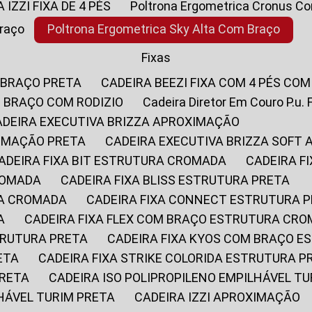
A IZZI FIXA DE 4 PÉS
Poltrona Ergometrica Cronus C
Braço
Poltrona Ergometrica Sky Alta Com Braço
Fixas
 BRAÇO PRETA
CADEIRA BEEZI FIXA COM 4 PÉS CO
OM BRAÇO COM RODIZIO
Cadeira Diretor Em Couro P.u. 
CADEIRA EXECUTIVA BRIZZA APROXIMAÇÃO
XIMAÇÃO PRETA
CADEIRA EXECUTIVA BRIZZA SOFT
CADEIRA FIXA BIT ESTRUTURA CROMADA
CADEIRA 
CROMADA
CADEIRA FIXA BLISS ESTRUTURA PRETA
RA CROMADA
CADEIRA FIXA CONNECT ESTRUTURA 
A
CADEIRA FIXA FLEX COM BRAÇO ESTRUTURA CR
STRUTURA PRETA
CADEIRA FIXA KYOS COM BRAÇO 
ETA
CADEIRA FIXA STRIKE COLORIDA ESTRUTURA P
PRETA
CADEIRA ISO POLIPROPILENO EMPILHÁVEL T
LHÁVEL TURIM PRETA
CADEIRA IZZI APROXIMAÇÃO