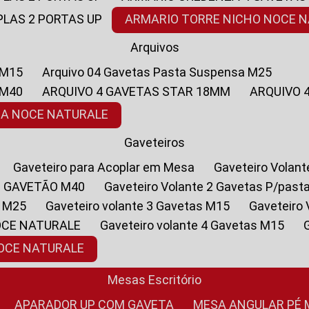
PLAS 2 PORTAS UP
ARMARIO TORRE NICHO NOCE 
Arquivos
 M15
Arquivo 04 Gavetas Pasta Suspensa M25
 M40
ARQUIVO 4 GAVETAS STAR 18MM
ARQUIVO
SA NOCE NATURALE
Gaveteiros
Gaveteiro para Acoplar em Mesa
Gaveteiro Volan
1 GAVETÃO M40
Gaveteiro Volante 2 Gavetas P/past
a M25
Gaveteiro volante 3 Gavetas M15
Gaveteir
OCE NATURALE
Gaveteiro volante 4 Gavetas M15
NOCE NATURALE
Mesas Escritório
APARADOR UP COM GAVETA
MESA ANGULAR PÉ