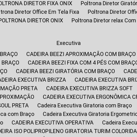
POLTRONA DIRETOR FIXA ONIX
Poltrona Diretor Gira
oltrona Diretor Office Em Tela Fixa
Poltrona Diretor Of
POLTRONA DIRETOR ONIX
Poltrona Diretor relax Co
Executiva
 BRAÇO
CADEIRA BEEZI APROXIMAÇÃO COM BRAÇO
M BRAÇO
CADEIRA BEEZI FIXA COM 4 PÉS COM BRAÇ
AÇO
CADEIRA BEEZI GIRATÓRIA COM BRAÇO
CAD
CADEIRA EXECUTIVA BRIZZA
CADEIRA EXECUTIVA B
XIMAÇÃO PRETA
CADEIRA EXECUTIVA BRIZZA SOFT
 APROXIMAÇÃO
CADEIRA EXECUTIVA ERGONÔMICA 
SOUL PRETA
Cadeira Executiva Giratoria com Braço
rica com Braço
Cadeira Executiva Giratoria Ergometr
ço
CADEIRA EXECUTIVA OPERATIVA
Cadeira Execu
DEIRA ISO POLIPROPILENO GIRATORIA TURIM COLORID