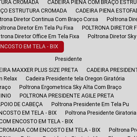
UTURA CROMADA
CADEIRA PIENA COM BRAÇO ESTR
RAÇO ESTRUTURA CROMADA
CADEIRA PIENA ESTO
oltrona Diretor Continua Com Braço Corsa
Poltrona D
Poltrona Diretor Em Tela Pu Fixa
POLTRONA DIRETOR F
oltrona Diretor Office Em Tela Fixa
Poltrona Diretor S
ENCOSTO EM TELA - BIX
Presidente
DEIRA MAXXER PLUS SIZE PRETA
CADEIRA PRESIDEN
m Relax
Cadeira Presidente tela Oregon Giratória
Braço
Poltrona Ergometrica Sky Alta Com Braço
INIO
POLTRONA PRESIDENTE AGILE PRETA
APOIO DE CABEÇA
Poltrona Presidente Em Tela Pu
NCOSTO EM TELA - BIX
Poltrona Presidente Giratori
COM ENCOSTO EM TELA - BIX
 CROMADA COM ENCOSTO EM TELA - BIX
Poltrona P