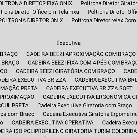
POLTRONA DIRETOR FIXA ONIX
Poltrona Diretor Gira
oltrona Diretor Office Em Tela Fixa
Poltrona Diretor Of
POLTRONA DIRETOR ONIX
Poltrona Diretor relax Co
Executiva
 BRAÇO
CADEIRA BEEZI APROXIMAÇÃO COM BRAÇO
M BRAÇO
CADEIRA BEEZI FIXA COM 4 PÉS COM BRAÇ
AÇO
CADEIRA BEEZI GIRATÓRIA COM BRAÇO
CAD
CADEIRA EXECUTIVA BRIZZA
CADEIRA EXECUTIVA B
XIMAÇÃO PRETA
CADEIRA EXECUTIVA BRIZZA SOFT
 APROXIMAÇÃO
CADEIRA EXECUTIVA ERGONÔMICA 
SOUL PRETA
Cadeira Executiva Giratoria com Braço
rica com Braço
Cadeira Executiva Giratoria Ergometr
ço
CADEIRA EXECUTIVA OPERATIVA
Cadeira Execu
DEIRA ISO POLIPROPILENO GIRATORIA TURIM COLORID