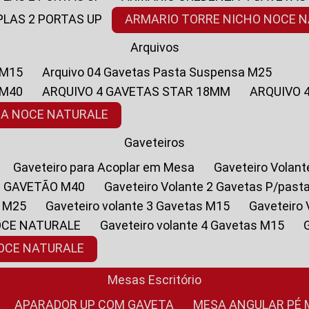
PLAS 2 PORTAS UP
ARMARIO TORRE NICHO NOCE 
Arquivos
 M15
Arquivo 04 Gavetas Pasta Suspensa M25
 M40
ARQUIVO 4 GAVETAS STAR 18MM
ARQUIVO
SA NOCE NATURALE
Gaveteiros
Gaveteiro para Acoplar em Mesa
Gaveteiro Volan
1 GAVETÃO M40
Gaveteiro Volante 2 Gavetas P/past
a M25
Gaveteiro volante 3 Gavetas M15
Gaveteir
OCE NATURALE
Gaveteiro volante 4 Gavetas M15
NOCE NATURALE
Mesas Escritório
APARADOR UP COM GAVETA
MESA ANGULAR PÉ