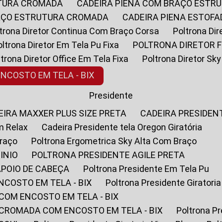
UTURA CROMADA
CADEIRA PIENA COM BRAÇO ESTR
RAÇO ESTRUTURA CROMADA
CADEIRA PIENA ESTO
oltrona Diretor Continua Com Braço Corsa
Poltrona D
Poltrona Diretor Em Tela Pu Fixa
POLTRONA DIRETOR F
oltrona Diretor Office Em Tela Fixa
Poltrona Diretor S
ENCOSTO EM TELA - BIX
Presidente
DEIRA MAXXER PLUS SIZE PRETA
CADEIRA PRESIDEN
m Relax
Cadeira Presidente tela Oregon Giratória
Braço
Poltrona Ergometrica Sky Alta Com Braço
INIO
POLTRONA PRESIDENTE AGILE PRETA
APOIO DE CABEÇA
Poltrona Presidente Em Tela Pu
NCOSTO EM TELA - BIX
Poltrona Presidente Giratori
COM ENCOSTO EM TELA - BIX
 CROMADA COM ENCOSTO EM TELA - BIX
Poltrona P