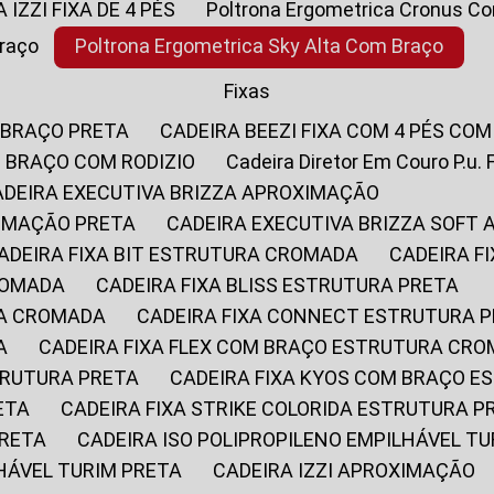
A IZZI FIXA DE 4 PÉS
Poltrona Ergometrica Cronus C
Braço
Poltrona Ergometrica Sky Alta Com Braço
Fixas
 BRAÇO PRETA
CADEIRA BEEZI FIXA COM 4 PÉS CO
OM BRAÇO COM RODIZIO
Cadeira Diretor Em Couro P.u. 
CADEIRA EXECUTIVA BRIZZA APROXIMAÇÃO
XIMAÇÃO PRETA
CADEIRA EXECUTIVA BRIZZA SOFT
CADEIRA FIXA BIT ESTRUTURA CROMADA
CADEIRA 
CROMADA
CADEIRA FIXA BLISS ESTRUTURA PRETA
RA CROMADA
CADEIRA FIXA CONNECT ESTRUTURA 
A
CADEIRA FIXA FLEX COM BRAÇO ESTRUTURA CR
STRUTURA PRETA
CADEIRA FIXA KYOS COM BRAÇO 
ETA
CADEIRA FIXA STRIKE COLORIDA ESTRUTURA P
PRETA
CADEIRA ISO POLIPROPILENO EMPILHÁVEL T
LHÁVEL TURIM PRETA
CADEIRA IZZI APROXIMAÇÃO