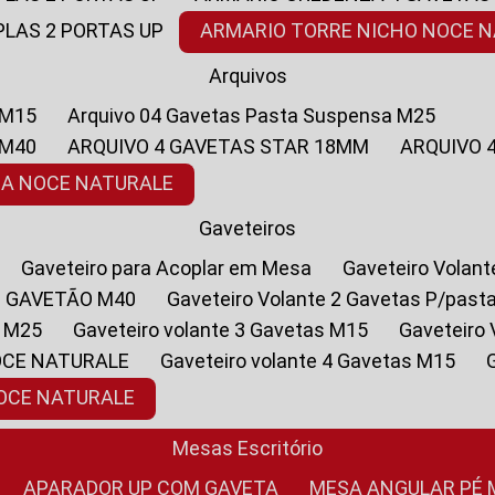
PLAS 2 PORTAS UP
ARMARIO TORRE NICHO NOCE 
Arquivos
 M15
Arquivo 04 Gavetas Pasta Suspensa M25
 M40
ARQUIVO 4 GAVETAS STAR 18MM
ARQUIVO
SA NOCE NATURALE
Gaveteiros
Gaveteiro para Acoplar em Mesa
Gaveteiro Volan
1 GAVETÃO M40
Gaveteiro Volante 2 Gavetas P/past
a M25
Gaveteiro volante 3 Gavetas M15
Gaveteir
OCE NATURALE
Gaveteiro volante 4 Gavetas M15
NOCE NATURALE
Mesas Escritório
APARADOR UP COM GAVETA
MESA ANGULAR PÉ