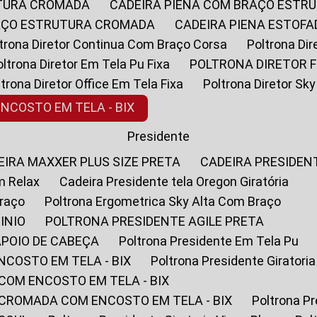
UTURA CROMADA
CADEIRA PIENA COM BRAÇO ESTR
RAÇO ESTRUTURA CROMADA
CADEIRA PIENA ESTO
oltrona Diretor Continua Com Braço Corsa
Poltrona D
Poltrona Diretor Em Tela Pu Fixa
POLTRONA DIRETOR F
oltrona Diretor Office Em Tela Fixa
Poltrona Diretor S
ENCOSTO EM TELA - BIX
Presidente
DEIRA MAXXER PLUS SIZE PRETA
CADEIRA PRESIDEN
m Relax
Cadeira Presidente tela Oregon Giratória
Braço
Poltrona Ergometrica Sky Alta Com Braço
INIO
POLTRONA PRESIDENTE AGILE PRETA
APOIO DE CABEÇA
Poltrona Presidente Em Tela Pu
NCOSTO EM TELA - BIX
Poltrona Presidente Giratori
COM ENCOSTO EM TELA - BIX
 CROMADA COM ENCOSTO EM TELA - BIX
Poltrona P