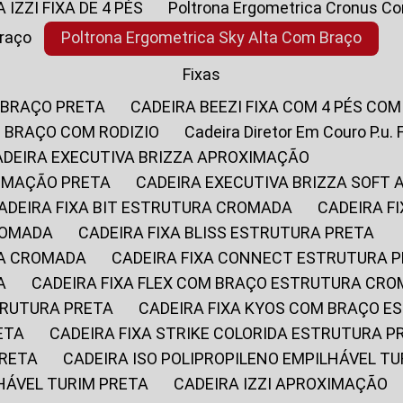
A IZZI FIXA DE 4 PÉS
Poltrona Ergometrica Cronus C
Braço
Poltrona Ergometrica Sky Alta Com Braço
Fixas
 BRAÇO PRETA
CADEIRA BEEZI FIXA COM 4 PÉS CO
OM BRAÇO COM RODIZIO
Cadeira Diretor Em Couro P.u. 
CADEIRA EXECUTIVA BRIZZA APROXIMAÇÃO
XIMAÇÃO PRETA
CADEIRA EXECUTIVA BRIZZA SOFT
CADEIRA FIXA BIT ESTRUTURA CROMADA
CADEIRA 
CROMADA
CADEIRA FIXA BLISS ESTRUTURA PRETA
RA CROMADA
CADEIRA FIXA CONNECT ESTRUTURA 
A
CADEIRA FIXA FLEX COM BRAÇO ESTRUTURA CR
STRUTURA PRETA
CADEIRA FIXA KYOS COM BRAÇO 
ETA
CADEIRA FIXA STRIKE COLORIDA ESTRUTURA P
PRETA
CADEIRA ISO POLIPROPILENO EMPILHÁVEL T
LHÁVEL TURIM PRETA
CADEIRA IZZI APROXIMAÇÃO