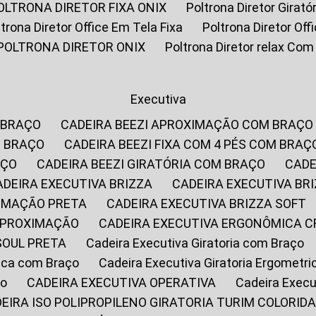
POLTRONA DIRETOR FIXA ONIX
Poltrona Diretor Gira
oltrona Diretor Office Em Tela Fixa
Poltrona Diretor Of
POLTRONA DIRETOR ONIX
Poltrona Diretor relax Co
Executiva
 BRAÇO
CADEIRA BEEZI APROXIMAÇÃO COM BRAÇO
M BRAÇO
CADEIRA BEEZI FIXA COM 4 PÉS COM BRAÇ
AÇO
CADEIRA BEEZI GIRATÓRIA COM BRAÇO
CAD
CADEIRA EXECUTIVA BRIZZA
CADEIRA EXECUTIVA B
XIMAÇÃO PRETA
CADEIRA EXECUTIVA BRIZZA SOFT
 APROXIMAÇÃO
CADEIRA EXECUTIVA ERGONÔMICA 
SOUL PRETA
Cadeira Executiva Giratoria com Braço
rica com Braço
Cadeira Executiva Giratoria Ergometr
ço
CADEIRA EXECUTIVA OPERATIVA
Cadeira Execu
DEIRA ISO POLIPROPILENO GIRATORIA TURIM COLORID