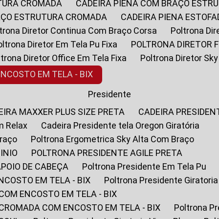
UTURA CROMADA
CADEIRA PIENA COM BRAÇO ESTR
RAÇO ESTRUTURA CROMADA
CADEIRA PIENA ESTO
oltrona Diretor Continua Com Braço Corsa
Poltrona D
Poltrona Diretor Em Tela Pu Fixa
POLTRONA DIRETOR F
oltrona Diretor Office Em Tela Fixa
Poltrona Diretor S
ENCOSTO EM TELA - BIX
Presidente
DEIRA MAXXER PLUS SIZE PRETA
CADEIRA PRESIDEN
m Relax
Cadeira Presidente tela Oregon Giratória
Braço
Poltrona Ergometrica Sky Alta Com Braço
INIO
POLTRONA PRESIDENTE AGILE PRETA
APOIO DE CABEÇA
Poltrona Presidente Em Tela Pu
NCOSTO EM TELA - BIX
Poltrona Presidente Giratori
COM ENCOSTO EM TELA - BIX
 CROMADA COM ENCOSTO EM TELA - BIX
Poltrona P