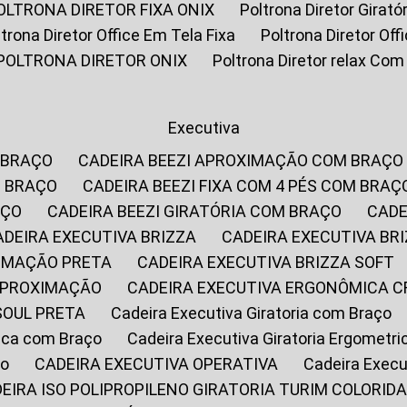
POLTRONA DIRETOR FIXA ONIX
Poltrona Diretor Gira
oltrona Diretor Office Em Tela Fixa
Poltrona Diretor Of
POLTRONA DIRETOR ONIX
Poltrona Diretor relax Co
Executiva
 BRAÇO
CADEIRA BEEZI APROXIMAÇÃO COM BRAÇO
M BRAÇO
CADEIRA BEEZI FIXA COM 4 PÉS COM BRAÇ
AÇO
CADEIRA BEEZI GIRATÓRIA COM BRAÇO
CAD
CADEIRA EXECUTIVA BRIZZA
CADEIRA EXECUTIVA B
XIMAÇÃO PRETA
CADEIRA EXECUTIVA BRIZZA SOFT
 APROXIMAÇÃO
CADEIRA EXECUTIVA ERGONÔMICA 
SOUL PRETA
Cadeira Executiva Giratoria com Braço
rica com Braço
Cadeira Executiva Giratoria Ergometr
ço
CADEIRA EXECUTIVA OPERATIVA
Cadeira Execu
DEIRA ISO POLIPROPILENO GIRATORIA TURIM COLORID