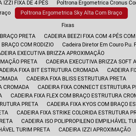
A IZZI FIXA DE 4 PÉS
Poltrona Ergometrica Cronus C
Braço
Poltrona Ergometrica Sky Alta Com Braço
Fixas
 BRAÇO PRETA
CADEIRA BEEZI FIXA COM 4 PÉS CO
OM BRAÇO COM RODIZIO
Cadeira Diretor Em Couro P.u. 
CADEIRA EXECUTIVA BRIZZA APROXIMAÇÃO
XIMAÇÃO PRETA
CADEIRA EXECUTIVA BRIZZA SOFT
CADEIRA FIXA BIT ESTRUTURA CROMADA
CADEIRA 
CROMADA
CADEIRA FIXA BLISS ESTRUTURA PRETA
RA CROMADA
CADEIRA FIXA CONNECT ESTRUTURA 
A
CADEIRA FIXA FLEX COM BRAÇO ESTRUTURA CR
STRUTURA PRETA
CADEIRA FIXA KYOS COM BRAÇO 
ETA
CADEIRA FIXA STRIKE COLORIDA ESTRUTURA P
PRETA
CADEIRA ISO POLIPROPILENO EMPILHÁVEL T
LHÁVEL TURIM PRETA
CADEIRA IZZI APROXIMAÇÃO