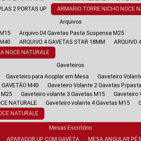
PLAS 2 PORTAS UP
ARMARIO TORRE NICHO NOCE 
Arquivos
 M15
Arquivo 04 Gavetas Pasta Suspensa M25
 M40
ARQUIVO 4 GAVETAS STAR 18MM
ARQUIVO
SA NOCE NATURALE
Gaveteiros
Gaveteiro para Acoplar em Mesa
Gaveteiro Volan
1 GAVETÃO M40
Gaveteiro Volante 2 Gavetas P/past
a M25
Gaveteiro volante 3 Gavetas M15
Gaveteir
OCE NATURALE
Gaveteiro volante 4 Gavetas M15
NOCE NATURALE
Mesas Escritório
APARADOR UP COM GAVETA
MESA ANGULAR PÉ