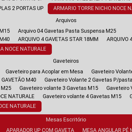
PLAS 2 PORTAS UP
ARMARIO TORRE NICHO NOCE 
Arquivos
 M15
Arquivo 04 Gavetas Pasta Suspensa M25
 M40
ARQUIVO 4 GAVETAS STAR 18MM
ARQUIVO
SA NOCE NATURALE
Gaveteiros
Gaveteiro para Acoplar em Mesa
Gaveteiro Volan
1 GAVETÃO M40
Gaveteiro Volante 2 Gavetas P/past
a M25
Gaveteiro volante 3 Gavetas M15
Gaveteir
OCE NATURALE
Gaveteiro volante 4 Gavetas M15
NOCE NATURALE
Mesas Escritório
APARADOR UP COM GAVETA
MESA ANGULAR PÉ