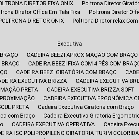
POLTRONA DIRETOR FIXA ONIX
Poltrona Diretor Gira
oltrona Diretor Office Em Tela Fixa
Poltrona Diretor Of
POLTRONA DIRETOR ONIX
Poltrona Diretor relax Co
Executiva
 BRAÇO
CADEIRA BEEZI APROXIMAÇÃO COM BRAÇO
M BRAÇO
CADEIRA BEEZI FIXA COM 4 PÉS COM BRAÇ
AÇO
CADEIRA BEEZI GIRATÓRIA COM BRAÇO
CAD
CADEIRA EXECUTIVA BRIZZA
CADEIRA EXECUTIVA B
XIMAÇÃO PRETA
CADEIRA EXECUTIVA BRIZZA SOFT
 APROXIMAÇÃO
CADEIRA EXECUTIVA ERGONÔMICA 
SOUL PRETA
Cadeira Executiva Giratoria com Braço
rica com Braço
Cadeira Executiva Giratoria Ergometr
ço
CADEIRA EXECUTIVA OPERATIVA
Cadeira Execu
DEIRA ISO POLIPROPILENO GIRATORIA TURIM COLORID