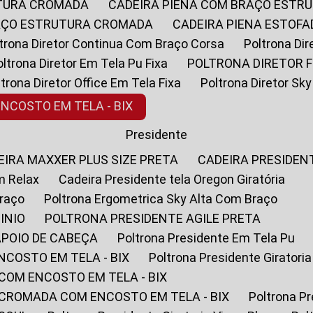
UTURA CROMADA
CADEIRA PIENA COM BRAÇO ESTR
RAÇO ESTRUTURA CROMADA
CADEIRA PIENA ESTO
oltrona Diretor Continua Com Braço Corsa
Poltrona D
Poltrona Diretor Em Tela Pu Fixa
POLTRONA DIRETOR F
oltrona Diretor Office Em Tela Fixa
Poltrona Diretor S
ENCOSTO EM TELA - BIX
Presidente
DEIRA MAXXER PLUS SIZE PRETA
CADEIRA PRESIDEN
m Relax
Cadeira Presidente tela Oregon Giratória
Braço
Poltrona Ergometrica Sky Alta Com Braço
INIO
POLTRONA PRESIDENTE AGILE PRETA
APOIO DE CABEÇA
Poltrona Presidente Em Tela Pu
NCOSTO EM TELA - BIX
Poltrona Presidente Giratori
COM ENCOSTO EM TELA - BIX
 CROMADA COM ENCOSTO EM TELA - BIX
Poltrona P