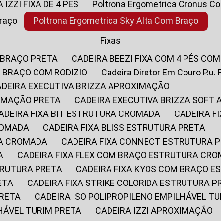
A IZZI FIXA DE 4 PÉS
Poltrona Ergometrica Cronus C
Braço
Poltrona Ergometrica Sky Alta Com Braço
Fixas
 BRAÇO PRETA
CADEIRA BEEZI FIXA COM 4 PÉS CO
OM BRAÇO COM RODIZIO
Cadeira Diretor Em Couro P.u. 
CADEIRA EXECUTIVA BRIZZA APROXIMAÇÃO
XIMAÇÃO PRETA
CADEIRA EXECUTIVA BRIZZA SOFT
CADEIRA FIXA BIT ESTRUTURA CROMADA
CADEIRA 
CROMADA
CADEIRA FIXA BLISS ESTRUTURA PRETA
RA CROMADA
CADEIRA FIXA CONNECT ESTRUTURA 
A
CADEIRA FIXA FLEX COM BRAÇO ESTRUTURA CR
STRUTURA PRETA
CADEIRA FIXA KYOS COM BRAÇO 
ETA
CADEIRA FIXA STRIKE COLORIDA ESTRUTURA P
PRETA
CADEIRA ISO POLIPROPILENO EMPILHÁVEL T
LHÁVEL TURIM PRETA
CADEIRA IZZI APROXIMAÇÃO