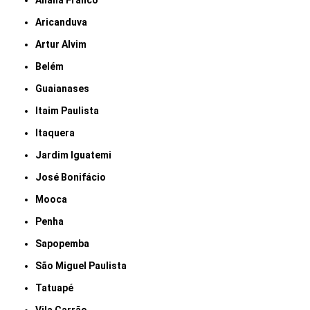
Anália Franco
Aricanduva
Artur Alvim
Belém
Guaianases
Itaim Paulista
Itaquera
Jardim Iguatemi
José Bonifácio
Mooca
Penha
Sapopemba
São Miguel Paulista
Tatuapé