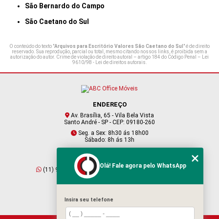
São Bernardo do Campo
São Caetano do Sul
O conteúdo do texto "
Arquivos para Escritório Valores São Caetano do Sul
" é de direito
reservado. Sua reprodução, parcial ou total, mesmo citando nossos links, é proibida sem a
autorização do autor. Crime de violação de direito autoral – artigo 184 do Código Penal –
Lei
9610/98 - Lei de direitos autorais
.
ENDEREÇO
Av. Brasília, 65 - Vila Bela Vista
Santo André - SP - CEP: 09180-260
Seg. a Sex: 8h30 ás 18h00
Sábado: 8h ás 13h
CONTATO
Olá! Fale agora pelo WhatsApp
(11) 95409-2229
(11) 4901-6045
vendas@abcofficemoveis.com.br
Insira seu telefone