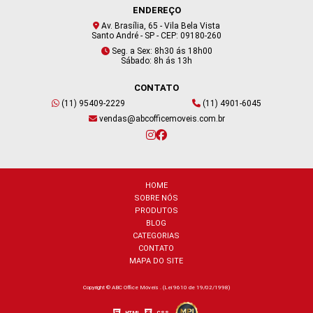
ENDEREÇO
Av. Brasília, 65 - Vila Bela Vista
Santo André - SP - CEP: 09180-260
Seg. a Sex: 8h30 ás 18h00
Sábado: 8h ás 13h
CONTATO
(11) 95409-2229
(11) 4901-6045
vendas@abcofficemoveis.com.br
HOME
SOBRE NÓS
PRODUTOS
BLOG
CATEGORIAS
CONTATO
MAPA DO SITE
Copyright © ABC Office Móveis . (Lei 9610 de 19/02/1998)
HTML
CSS