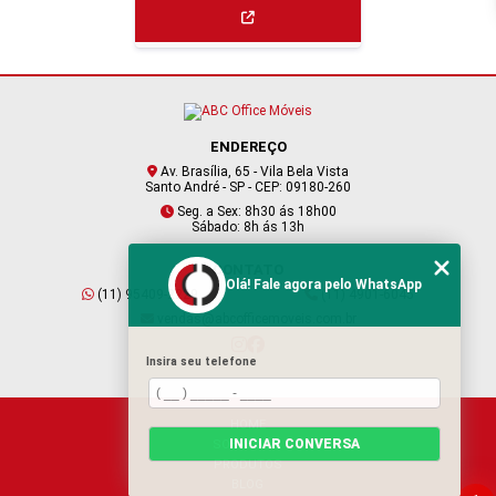
ENDEREÇO
Av. Brasília, 65 - Vila Bela Vista
Santo André - SP - CEP: 09180-260
Seg. a Sex: 8h30 ás 18h00
Sábado: 8h ás 13h
CONTATO
Olá! Fale agora pelo WhatsApp
(11) 95409-2229
(11) 4901-6045
vendas@abcofficemoveis.com.br
Insira seu telefone
HOME
INICIAR CONVERSA
SOBRE NÓS
PRODUTOS
BLOG