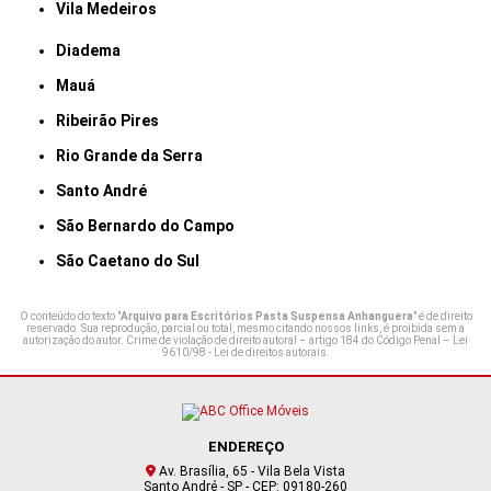
Vila Medeiros
Diadema
Mauá
Ribeirão Pires
Rio Grande da Serra
Santo André
São Bernardo do Campo
São Caetano do Sul
O conteúdo do texto "
Arquivo para Escritórios Pasta Suspensa Anhanguera
" é de direito
reservado. Sua reprodução, parcial ou total, mesmo citando nossos links, é proibida sem a
autorização do autor. Crime de violação de direito autoral – artigo 184 do Código Penal –
Lei
9610/98 - Lei de direitos autorais
.
ENDEREÇO
Av. Brasília, 65 - Vila Bela Vista
Santo André - SP - CEP: 09180-260