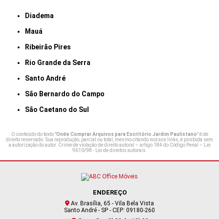
Diadema
Mauá
Ribeirão Pires
Rio Grande da Serra
Santo André
São Bernardo do Campo
São Caetano do Sul
O conteúdo do texto "
Onde Comprar Arquivos para Escritório Jardim Paulistano
" é de
direito reservado. Sua reprodução, parcial ou total, mesmo citando nossos links, é proibida sem
a autorização do autor. Crime de violação de direito autoral – artigo 184 do Código Penal –
Lei
9610/98 - Lei de direitos autorais
.
ENDEREÇO
Av. Brasília, 65 - Vila Bela Vista
Santo André - SP - CEP: 09180-260